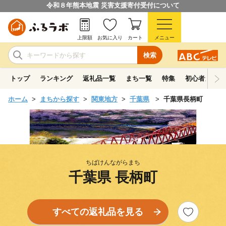
令和８年熊本地震 災害支援寄付受付について
上限額
お気に入り
カート
メニュー
検索
トップ
ランキング
返礼品一覧
まち一覧
特集
初心者ガイド
ホーム
まちから探す
関東地方
千葉県
千葉県長柄町
ちばけんながらまち
千葉県 長柄町
すべての返礼品を見る