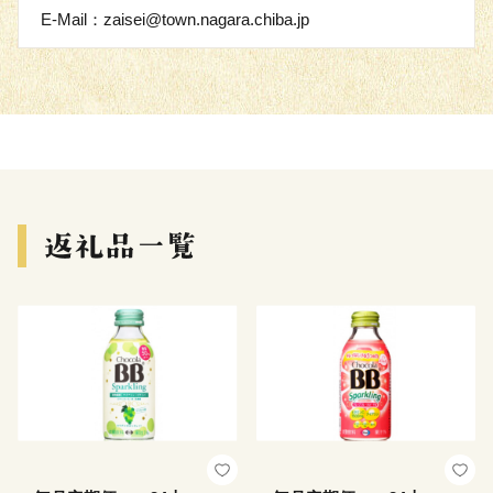
E-Mail：zaisei@town.nagara.chiba.jp