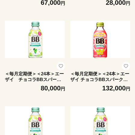
67,000
28,000
円
円
【4062792】
回【4062804】
＜毎月定期便＞＜24本＞エー
＜毎月定期便＞＜24本＞エー
ザイ チョコラBBスパーク
ザイ チョコラBBスパークリ
リング マスカット味全6回
ング グレープフルーツ&ピー
80,000
132,000
円
円
【4062793】
チ味全10回【4062529】