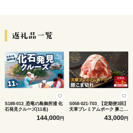
S188-013_恐竜の島御所浦 化
S058-021-T03_【定期便3回】
石発見クルーズ(11名)
天草プレミアムポーク 豚こま
切れ約2.0kg(約500g×4パッ
144,000
43,000
円
円
ク)