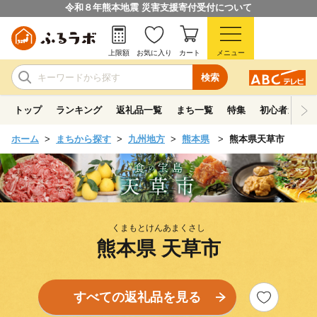
令和８年熊本地震 災害支援寄付受付について
上限額
お気に入り
カート
メニュー
検索
トップ
ランキング
返礼品一覧
まち一覧
特集
初心者ガイド
ホーム
まちから探す
九州地方
熊本県
熊本県天草市
くまもとけんあまくさし
熊本県 天草市
すべての返礼品を見る