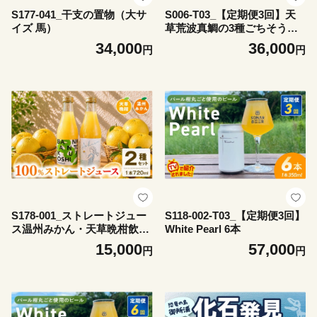
S177-041_干支の置物（大サ
S006-T03_【定期便3回】天
イズ 馬）
草荒波真鯛の3種ごちそう定
期便
34,000
36,000
円
円
S178-001_ストレートジュー
S118-002-T03_【定期便3回】
ス温州みかん・天草晩柑飲み
White Pearl 6本
比べセット
15,000
57,000
円
円