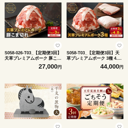
S058-026-T03_【定期便3回】
S058-T03_【定期便3回】天
天草プレミアムポーク 豚こま
草プレミアムポーク 3種 4.8k
切れ約1.0kg(約500g×2パッ
g(豚バラ、豚こま切れ、豚ロ
27,000
44,000
円
円
ク)
ース）