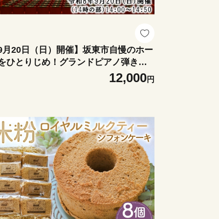
9月20日（日）開催】坂東市自慢のホー
をひとりじめ！グランドピアノ弾き比
（14時の部） ／ グランドピアノ 弾き
12,000
円
べ スタインウェイ ベーゼンドルファー
マハCFIII-S コンサートホール ピアノ体
 ピアノ演奏 ホール練習 音色比較 名器
奏動画 撮影OK ピアノ好き 音楽体験 茨
 No.416-06