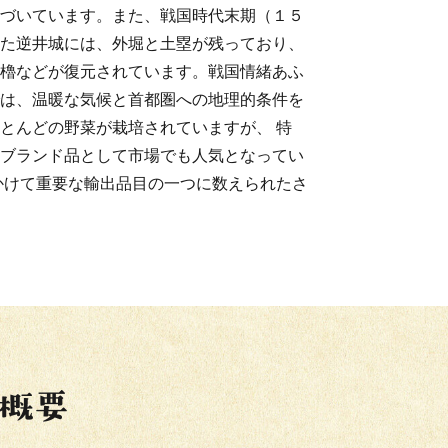
づいています。また、戦国時代末期（１５
た逆井城には、外堀と土塁が残っており、
櫓などが復元されています。戦国情緒あふ
は、温暖な気候と首都圏への地理的条件を
とんどの野菜が栽培されていますが、 特
ブランド品として市場でも人気となってい
かけて重要な輸出品目の一つに数えられたさ