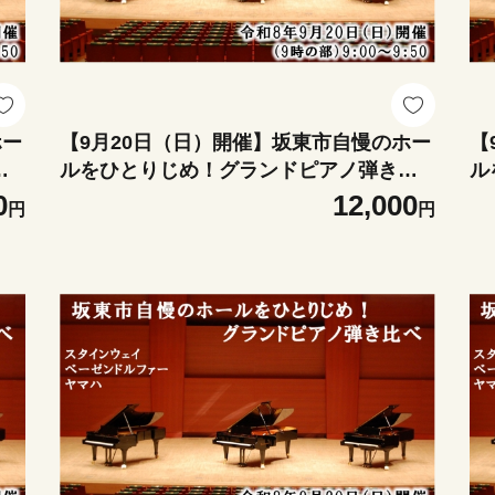
ホー
【9月20日（日）開催】坂東市自慢のホー
【
比
ルをひとりじめ！グランドピアノ弾き比
ル
き
べ（9時の部） ／ グランドピアノ 弾き比
べ
0
12,000
円
円
ァー
べ スタインウェイ ベーゼンドルファー ヤ
比
ノ体
マハCFIII-S コンサートホール ピアノ体験
ヤ
器
ピアノ演奏 ホール練習 音色比較 名器 演
験
 茨
奏動画 撮影OK ピアノ好き 音楽体験 茨城
演
県 No.416-01
城県