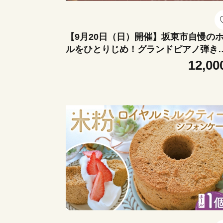
【9月20日（日）開催】坂東市自慢の
ルをひとりじめ！グランドピアノ弾き
べ（15時の部） ／ グランドピアノ 弾
12,00
比べ スタインウェイ ベーゼンドルフ
ヤマハCFIII-S コンサートホール ピア
験 ピアノ演奏 ホール練習 音色比較 名
演奏動画 撮影OK ピアノ好き 音楽体験
城県 No.416-07