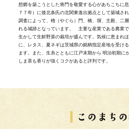
想郷を築こうとした将門を敬愛する心があちこちに息
７７年）に後北条氏の北関東進出拠点として築城され
調査によって、櫓（やぐら）門、橋、塀、主殿、二層
れる城跡となっています。 主要な産業である農業で
生かして生鮮野菜の栽培が盛んです。気候に恵まれほ
に、レタス、夏ネギは茨城県の銘柄指定産地を受ける
ます。また、生糸とともに江戸末期から 明治初期に
しま茶も香りが強くコクがあると評判です。