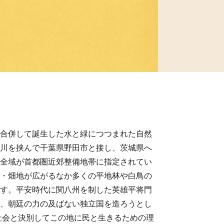
合併して誕生した水と緑につつまれた自然
川を挟んで千葉県野田市と接し、茨城県へ
全域が首都圏近郊整備地帯に指定されてい
・畑地が広がるなか多くの平地林や白鳥の
す。平安時代に関八州を制した英雄平将門
、朝廷の力の及ばない独立国を造ろうとし
社会と決別してこの地に民と生きるための理