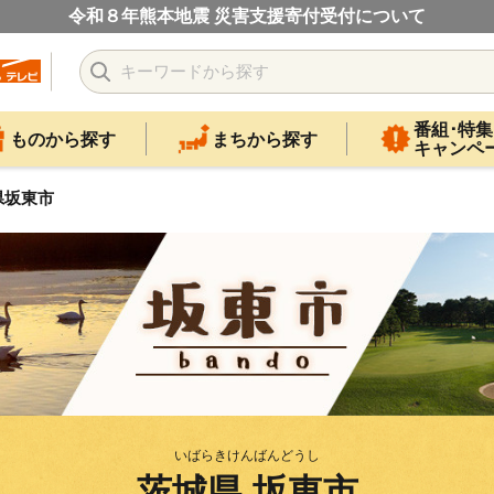
令和８年熊本地震 災害支援寄付受付について
番組･特集
ものから探す
まちから探す
キャンペ
県坂東市
いばらきけんばんどうし
茨城県 坂東市