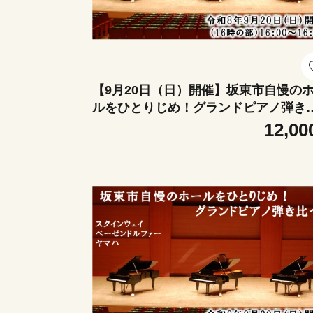
【9月20日（日）開催】坂東市自慢の
ルをひとりじめ！グランドピアノ弾き
べ（16時の部） ／ グランドピアノ 弾
12,00
比べ スタインウェイ ベーゼンドルフ
ヤマハCFIII-S コンサートホール ピア
験 ピアノ演奏 ホール練習 音色比較 名
演奏動画 撮影OK ピアノ好き 音楽体験
城県 No.416-08