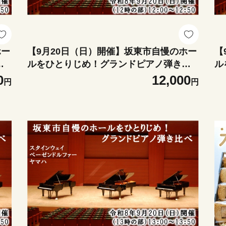
ホー
【9月20日（日）開催】坂東市自慢のホー
【
比
ルをひとりじめ！グランドピアノ弾き比
ル
き
べ（12時の部） ／ グランドピアノ 弾き
べ
0
12,000
円
円
ァー
比べ スタインウェイ ベーゼンドルファー
比
ノ体
ヤマハCFIII-S コンサートホール ピアノ体
ヤ
器
験 ピアノ演奏 ホール練習 音色比較 名器
験
 茨
演奏動画 撮影OK ピアノ好き 音楽体験 茨
演
城県 No.416-04
城県