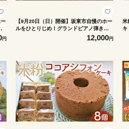
ホー
【9月20日（日）開催】坂東市自慢のホー
米
比
ルをひとりじめ！グランドピアノ弾き比
キ
き
べ（13時の部） ／ グランドピアノ 弾き
リ
0
12,000
円
円
ァー
比べ スタインウェイ ベーゼンドルファー
用
ノ体
ヤマハCFIII-S コンサートホール ピアノ体
糖
器
験 ピアノ演奏 ホール練習 音色比較 名器
さ
 茨
演奏動画 撮影OK ピアノ好き 音楽体験 茨
城県 No.416-05