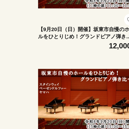
【9月20日（日）開催】坂東市自慢の
ルをひとりじめ！グランドピアノ弾き
べ（11時の部） ／ グランドピアノ 弾
12,00
比べ スタインウェイ ベーゼンドルフ
ヤマハCFIII-S コンサートホール ピア
験 ピアノ演奏 ホール練習 音色比較 名
演奏動画 撮影OK ピアノ好き 音楽体験
城県 No.416-03