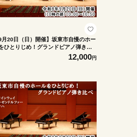
9月20日（日）開催】坂東市自慢のホー
をひとりじめ！グランドピアノ弾き比
（10時の部） ／ グランドピアノ 弾き
12,000
円
べ スタインウェイ ベーゼンドルファー
マハCFIII-S コンサートホール ピアノ体
 ピアノ演奏 ホール練習 音色比較 名器
奏動画 撮影OK ピアノ好き 音楽体験 茨
 No.416-02