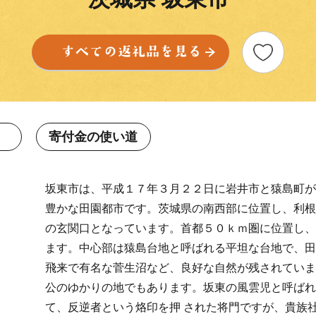
寄付金の使い道
坂東市は、平成１７年３月２２日に岩井市と猿島町が
豊かな田園都市です。茨城県の南西部に位置し、利根
の玄関口となっています。首都５０ｋｍ圏に位置し、
ます。中心部は猿島台地と呼ばれる平坦な台地で、田
飛来で有名な菅生沼など、良好な自然が残されていま
公のゆかりの地でもあります。坂東の風雲児と呼ばれ
て、反逆者という烙印を押 された将門ですが、貴族