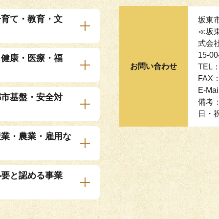
子育て・教育・文
坂東
≪坂
式会
15-
（健康・医療・福
お問い合わせ
TEL：
FAX：
E-Ma
都市基盤・安全対
備考
日・
産業・農業・雇用な
必要と認める事業