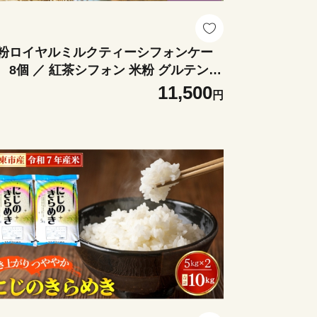
粉ロイヤルミルクティーシフォンケー
 8個 ／ 紅茶シフォン 米粉 グルテンフ
ー 小麦不使用 乳製品不使用 保存料不使
11,500
円
 米粉スイーツ オーガニック豆乳 きび砂
 太白ごま油 しっとり ふわふわ 体にや
しいおやつ 茨城県 No.889