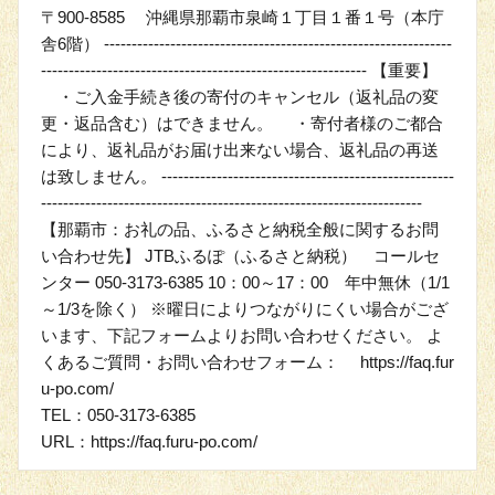
〒900-8585 沖縄県那覇市泉崎１丁目１番１号（本庁
舎6階） ---------------------------------------------------------------
----------------------------------------------------------- 【重要】
・ご入金手続き後の寄付のキャンセル（返礼品の変
更・返品含む）はできません。 ・寄付者様のご都合
により、返礼品がお届け出来ない場合、返礼品の再送
は致しません。 -----------------------------------------------------
---------------------------------------------------------------------
【那覇市：お礼の品、ふるさと納税全般に関するお問
い合わせ先】 JTBふるぽ（ふるさと納税） コールセ
ンター 050-3173-6385 10：00～17：00 年中無休（1/1
～1/3を除く） ※曜日によりつながりにくい場合がござ
います、下記フォームよりお問い合わせください。 よ
くあるご質問・お問い合わせフォーム： https://faq.fur
u-po.com/
TEL：050-3173-6385
URL：https://faq.furu-po.com/