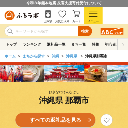
令和８年熊本地震 災害支援寄付受付について
上限額
お気に入り
カート
メニュー
検索
トップ
ランキング
返礼品一覧
まち一覧
特集
初心者ガイド
ホーム
まちから探す
沖縄
沖縄県
沖縄県那覇市
おきなわけんなはし
沖縄県 那覇市
すべての返礼品を見る