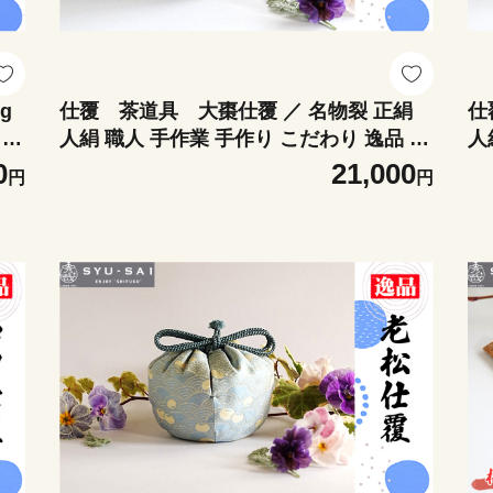
g
仕覆 茶道具 大棗仕覆 ／ 名物裂 正絹
仕
り
人絹 職人 手作業 手作り こだわり 逸品 愛
人
知県 No.498
知県
0
21,000
円
円