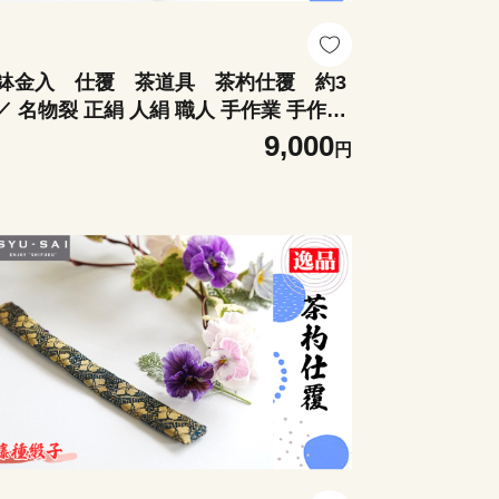
鉢金入 仕覆 茶道具 茶杓仕覆 約3
 ／ 名物裂 正絹 人絹 職人 手作業 手作り
だわり 逸品 愛知県 No.497-01
9,000
円