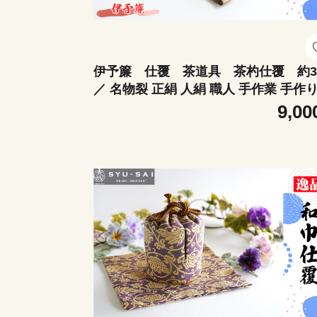
伊予簾 仕覆 茶道具 茶杓仕覆 約3
／ 名物裂 正絹 人絹 職人 手作業 手作
こだわり 逸品 愛知県 No.497-05
9,00