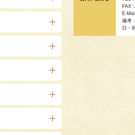
FAX：
E-Mai
備考
日・