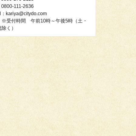
0800-111-2636
l：kariya@citydo.com
：※受付時間 午前10時～午後5時（土・
祝除く）