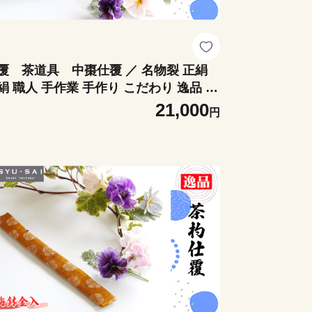
覆 茶道具 中棗仕覆 ／ 名物裂 正絹
絹 職人 手作業 手作り こだわり 逸品 愛
 No.499
21,000
円