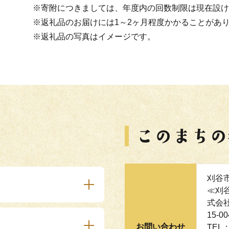
※寄附につきましては、年度内の回数制限は現在設け
※返礼品のお届けには1～2ヶ月程度かかることがあ
※返礼品の写真はイメージです。
刈谷
≪刈
式会
15-
お問い合わせ
TEL：