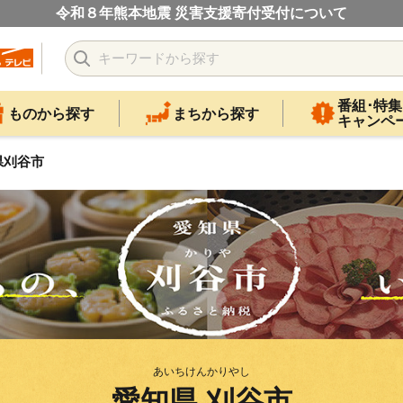
令和８年熊本地震 災害支援寄付受付について
番組･特集
ものから探す
まちから探す
キャンペ
県刈谷市
あいちけんかりやし
愛知県 刈谷市