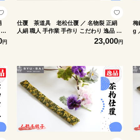
絹
仕覆 茶道具 老松仕覆 ／ 名物裂 正絹
梅
 愛
人絹 職人 手作業 手作り こだわり 逸品 愛
g
知県 No.501
こ
0
23,000
円
円