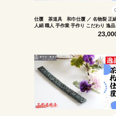
仕覆 茶道具 和巾仕覆 ／ 名物裂 正
人絹 職人 手作業 手作り こだわり 逸品
知県 No.500
23,00