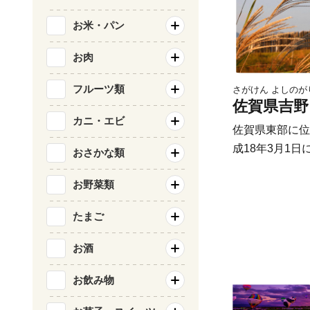
ど、伊万里を代
お米・パン
川内山は、伊万
おり、楽しみな
お肉
「秘窯の里」に
フルーツ類
さがけん よしのが
な風景と窯場の
佐賀県吉野
カニ・エビ
佐賀県東部に位
成18年3月1
おさかな類
村が合併し誕生
お野菜類
振山系の緑輝く
は、田手川が潤
たまご
っています。町
達原駐屯地が所
お酒
としての特性も
馬台国を彷彿と
お飲み物
じめとする歴史