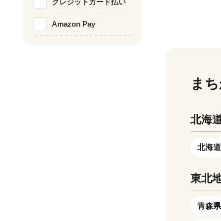
クレジットカード払い
ますのでご了承くださ
客様が国内外か
な白石平野は古
受取権利について 》 （単品
器市として有名
Amazon Pay
化し、中世から
到着が確認でき
「棚田」という
で造成された土
入金日から１年
地であり、また
室土壌で、米・
確認が可能です
たどり」を生産
農業好適地帯と
は、返礼品の再
もあります。 ----------
角川や塩田川を
まち
ので、配送通知
------------------
にうるおいを与
様でも改めてご
できるまで】 
われる有明海に
便）定期便をご
る工程です。大
北海
農産品がありま
で一時的に配送
と鋳込み成形の
ぎやれんこんは
能な期間は、対
し乾燥させた後
を誇り、東京を
北海道
して、1年間を
焼き上げ、強度
れ、品質の良さ
２：下絵付け（
また、有明海で
東北
す。） ３：施
で、ほかにも、
の光沢を与える
チゴ（さがほの
青森県
す。） ４：本焼
賀牛）も盛んで