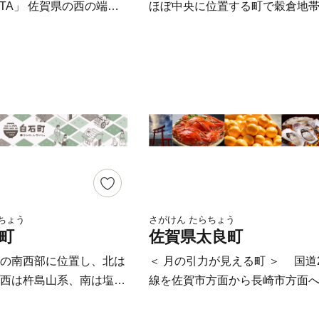
存をお願いいたします。
を守りつつ、子育て支援や文化
県の西の端に
ほぼ中央に位置する町で穀倉地
でお米に異常がございま
ツ振興などに役立てていくこと
よそ19,000人の小さな
野の一角をなしています。ここ
ご連絡下さい。 【お届
ます。 「住む人にも訪れる人
観を 誇る田園地帯や、黒
主な農産物は米、麦、きゅうり
】を経過した場合、交換
Ｏ.１のまち基山」を目指し、頑
な自然に恵まれ、古くか
す。小さな町ですが、大町町に
で何卒ご了承下さい。
まいります。 なお基山町では、5
として栄えました。 特
な場所がたくさんあります。返
よる再送はいたしかねま
円以上の寄附をされた町外在住
田焼」は、17世紀初頭に
は、大町町の名産品はもちろん
ださい 》 ■事前にご連絡
方へお礼の品を進呈しています
って始められた、日本で
芸品やお酒をはじめ、九州産の
ない転居・長期不在によ
品は、基山町内の企業や生産者
016年に創業400年を迎
野菜、お米などを多数そろえて
なかった場合 ■受取人様
産・加工された食品、工芸品、
田焼を育んだ有田内山地
佐賀県で一番小さい町ですが、
日数が経過し、お受け取
の特産品のほか、基山町内に工
国の「重要伝統的建造物
よろしくお願い致します。 大町町のま
に傷みがあった場合
所がある企業の商品を多数取り
選定されています。 江
ちづくりを応援くださる皆様に
、銀行振込の入金確認に
います。 【注意事項】 ●お届け
にかけての窯元、商家、
りお礼を申し上げます。新しい
ちょう
さがけん たらちょう
便振替、銀行振込の入金
定はお受けしておりません。 ●
町
佐賀県太良町
並んでおり、登り窯の廃
は、ご寄附くださる方々の利便
み後、約5日程かかりま
のご予定や配送曜日希望等があ
ンバイ塀が、通りに独特
させる以下のような取り組みを
の南西部に位置し、北は
＜ 月の引力が見える町 ＞ 国道207号
欄にご記入ください。 なお、長期不在
 毎年ゴールデ
す。 ◆ 1．インターネットからお申し込
西は杵島山系、南は塩田
線を佐賀市方面から長崎市方面
でお送りしております受
等によりお礼の品をお受取りで
催される「有田陶器市」
み ◆ ふるさとチョイスからお申
明海に面しています。
ると、左手にキラキラとシャン
をもってかえさせて頂き
た場合、再発送はできません。
中に100万人以上の お
いただけるようになります。 ◆ 2．クレ
系から東方へ広がる広大
ーに輝く海が広がっています。