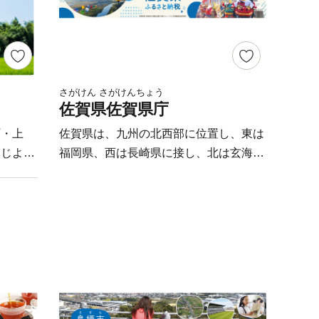
さがけん さがけんちょう
佐賀県佐賀県庁
町・上
佐賀県は、九州の北西部に位置し、東は
同じよう
福岡県、西は長崎県に接し、北は玄海
、今なお
灘、南は有明海に面しています。 のん
ていま
びりとした田園風景が広がる農業や水産
山から
業の盛んな県で、おいしい食材が豊富で
へと駆け
す。 世界的に有名な陶磁器やのんびり
 清ら
とくつろげる温泉、伝統的なお祭り、歴
育った作
史的な遺跡など魅力的な見どころがたく
高級。
さんあります。 佐賀県のお礼の品をお
いる黒毛
楽しみいただくとともに、ぜひ佐賀県へ