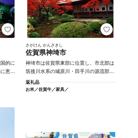
さがけん かんざきし
佐賀県神埼市
全国的に
神埼市は佐賀県東部に位置し、市北部は
然に恵ま
筑後川水系の城原川・田手川の源流部を
緒あふれ
なす脊振山を最高峰とする緑豊かな山間
返礼品
の重要伝
地域、市南部はこれらの河川が潤す肥沃
お米／佐賀牛／家具／
れてお
な佐賀平野からなる穀倉地帯となってい
たちの匠
ます。 市内には吉野ヶ里遺跡や歴史
います。
的建造物、神社などの多くの歴史的、文
が響きあ
化的遺産があり、様々な郷土芸能や伝統
くりに取
行事が継承され、地域文化として形成さ
れています。