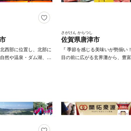
の自然環境資源、道の駅
和牛の最高級銘柄”佐賀牛”は、全
や山茶花の湯といった観
枝肉コンクールにて名誉賞（農
これらの貴重な資源を生
臣賞）を受賞するほどの逸品。 
まち」「歴史のまち」づ
れた瞬間のとろけるような肉質
さがけん からつし
ます。JR吉野ヶ里公園
A5ランクならではの食感です。 上峰町
市
佐賀県唐津市
道東脊振ICを有する交通
では、みなさまからいただいた
北西部に位置し、北部に
『 季節を感じる美味いが勢揃い！
、基幹産業である農業の
積み立てる「上峰町ふるさと応
自然や温泉・ダム湖、南
目の前に広がる玄界灘から、豊
かした企業誘致による雇
金」を設け、6つの使い道の中か
穣な干潟などの自然、中
幸。 緑が美しい、肥沃な大地の
ています。
者さまが指定された取り組みに
賀平野に広がる田園風景
その身に受けた、果物やお野菜。
有効に活用させていただきます
を有しています。 ま
て、その恵みで育った唐津が誇る
街」と呼ばれ、秋には、
ランド牛「佐賀牛」、ブランド
球イベント「佐賀インタ
さくらポーク」。 唐津市には、
ルーンフェスタ」を開催
が勢揃いしています！ それだけではな
球が広大な佐賀平野を彩
く、伝統・歴史・文化も素晴ら
唐津。 有名な「唐津焼」、国の
形民俗文化財に指定される祭り