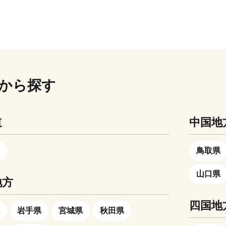
い。 《 返礼品の
めご了承ください。 また、返礼品によ
ら訪れる国内最大級の陶
ジット決済 ◆ クレジットカード
くは弥生時代から自然陸
とそれを反射する海の光が、た
）返礼品の
っては、不在日を設定いただけ
です。 一方で有田町は
決済が可能です。また、銀行振
現代まで幾多の干拓事業
眩しい。 この海は、日本で一
ていない場合、ご寄附の
がございますので、返礼品ペー
特徴的な景観を持つ稲作
振替による寄附についても対応
地です。特色としては粘
満の差が大きい海 「有明海」。 
間は配送業者まで含めた
ご確認ください。 ●のし・包装
、「佐賀牛」や 「あり
ます。 ◆ 3．返礼品を充実 ◆ 町内で生
麦・野菜・施設園芸等の
差は、最大6ｍ、潮が引くと ム
。１年経過以降について
のご希望は基本的にお受けして
する県下有数の畜産地で
産・製造されている特産品に加
なっています。また、六
ウ・ワラスボ など有明海特有の
送等お受けできかねます
ん。 ただ、一部対応する場合もありま
----------------------------
賀県内の特産品の中から返礼品
はじめとする川は、地域
たちが顔をのぞかせます。 月の引力
から探す
メール等も含め、寄附者
すので、お礼の品の注意書きを
----------------------- 【有田焼が
しい商品やサービスを厳選し、
えながら、宝の海とも言
と太陽の引力が、地球の海水の
確認ください。 （定期
ください。 ●お申し込み後のお
１：成形（陶土で形を作
品目を大幅に増やしますのでお
注いでいます。 多くの
ち上げ膨張させ、波を発生させ
申請の方で、特別な事由
変更は受けかねますので、ご了
きく分けて、ろくろ成形
礼品がお選びいただけます。 これから
道
中国地
すが、特産品である玉ね
潮と引き潮の潮汐作用を生み出
を停止する場合、再送可
い。 ●ご注文の状況によっては
2種類があります。成形
も、ふるさと納税を通した大町
ともに佐賀県一の生産量
のです。 特に、太陽と地球が
象の配送予定月から起算
に品切れが発生する場合がありま
、約900度の素焼き窯で
援をどうぞよろしくお願いいた
はじめ全国各地へ出荷さ
直線に並ぶ新月や満月の時には
鳥取県
上限とします。
メーカーの都合により仕様など
と吸水性を高めます。）
、美味しさで好評です。
差が最大となり大潮となります
れる場合があります。 ●色調が
呉須で文様を描きま
山口県
生産される海苔も好評
りが半月になると月の引力と太
地方
なる場合があります。 ●写真は
釉（磁器の表面にガラス
キャベツ、アスパラ、イ
は、お互いに打ち消し合うため
ージです。小物類は商品に含ま
ために釉薬をかけま
四国地
か）さらに牛の肥育（佐
差が小さい、小潮となるのです。 
ん。
岩手県
宮城県
秋田県
（本焼き窯で約1300度
す。さらに新しい産物や
から、人間は月の満ち欠けで一