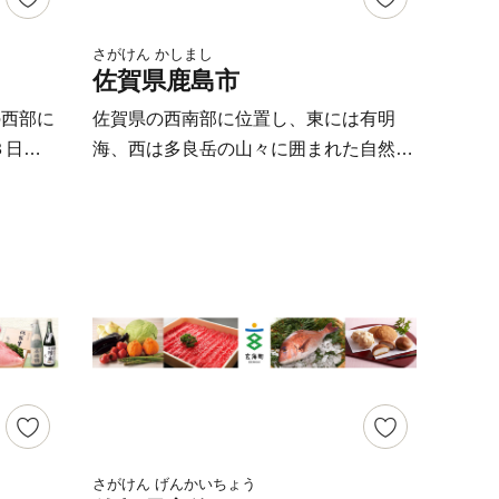
化遺産
性を活かして、九州の物流の拠点として
発展を遂げてきました。 さらに、近年
さがけん かしまし
佐賀県鹿島市
ひ、お
では鳥栖市をホームタウンとするJリー
グ・サガン鳥栖や女子バレーボールVリ
の西部に
佐賀県の西南部に位置し、東には有明
ーグ・久光スプリングスの活躍がまちを
３日に
海、西は多良岳の山々に囲まれた自然豊
盛り上げています。
西九州新
かな町、鹿島市。 多良岳山系から流れ
て今後の
る豊富な水は、豊穣の大地と海に大きな
には開
恵みをもたらしています。 肥沃な大地
りま
では、米やみかん、野菜など多くの農産
京駅等の
物が栽培され、山からの栄養分をふんだ
門があり
んに含んだ水が流れ着く有明海では、ム
ます。
ツゴロウなどの希少な生物や日本一の海
年の大楠
苔を育んでいます。 年間300万人の参拝
されてお
客が訪れる日本三大稲荷の一つ「祐徳稲
 豊か
荷神社」や、有明海の自然を活かしたイ
持つ個
ベント「鹿島ガタリンピック」など、訪
さがけん げんかいちょう