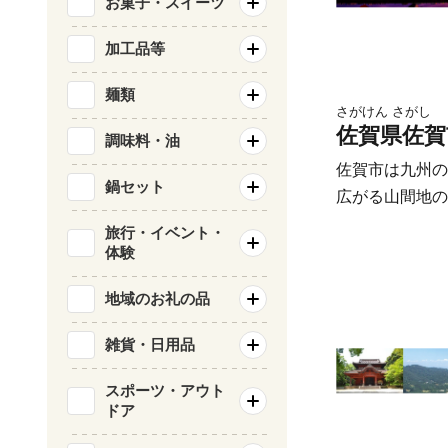
お菓子・スイーツ
自生北限地など
さざんか千坊館
加工品等
光施設があり、
かした「観光の
麺類
さがけん さがし
くりを進めてい
佐賀県佐賀
調味料・油
駅、長崎自動車
佐賀市は九州の
の要衝でもあり
鍋セット
広がる山間地の
ほか、立地を活
部の有明海の豊
用の確保も進め
旅行・イベント・
心部の広大な佐
体験
など豊かな自然
地域のお礼の品
た、「熱気球の
国内最大の熱気
雑貨・日用品
ーナショナルバ
し、沢山の熱気
スポーツ・アウト
ドア
ります。