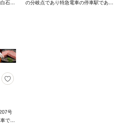
・スポー
おります。 皆様の「こころのふるさ
帯白石平
の分岐点であり特急電車の停車駅である
support.net 【寄附金受領書・ワンストッ
にしてい
と」となれるよう、まごころ込めた返礼
でとれる
江北駅を有し、かつ国道34号・207号の
プ特例申請書に関すること】 鹿島市役
満足度Ｎ
品をお送りします。
などで
分岐点でもあります。近隣都市の佐賀
所 広報企画課 広報企画係（849-1312 佐
張って
は魅力的
市、多久市、武雄市、鹿島市まで車で20
賀県鹿島市大字納富分2643番地1） 電話
,000
礼品に
～30分の圏内に含まれており、九州の主
番号： 0954-63-2101 （受付時間8:30
の個人の
佐賀の工
要都市の福岡県福岡市・長崎県長崎市・
～17:15 土・日・祝除く） メールアド
。お礼の
お肉、お
長崎県佐世保市へも特急列車で60分圏内
レス：furusato@city.saga-kashima.lg.jp
により生
います。
と、毎日の通勤・通学に大変利便性の高
雑貨など
大町町を
い町として知られています。 また、平
場・事業
成27年には公共下水道の整備も完了する
そろえて
は、心よ
など住環境の整備のほか、子育て支援に
の日時指
制度で
も取り組んでいます。 これまで築き上
長期不在
性を向上
げてきた豊かな自然が残る住みよい環境
れば要望
開始しま
と利便性の高いまちを未来ある子どもた
ちに残すとともに生まれ育った故郷を誇
へ車で走
きなかっ
し込み
れるまちとするため、子や孫が誇れる郷
パンブル
あらかじ
土 江北を進めていきます。
朝陽の光