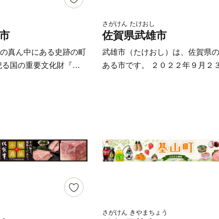
んち」は、 近年ユネスコ無形文
にも登録されました。 魅力溢れる佐賀
さがけん たけおし
市
佐賀県武雄市
県唐津市のふるさと納税を、 ぜ
試し下さいませ♪
の真ん中にある史跡の町
武雄市（たけおし）は、佐賀県
祀る国の重要文化財『多
ある市です。 ２０２２年９月２
、今もなお孔子の教えが
は、武雄温泉・長崎駅間を結ぶ
とも呼ばれています。
幹線が開業し、交通の要衝とし
にも囲まれ四季折々様々
発展が期待されます。 市の中心
とができます。春は梅に
湯から1300年経つ武雄温泉があ
ツツジ。初夏にはホタ
す。武雄温泉には日本銀行や東
と、一年中自然の変化を
設計を行った辰野金吾設計の楼
そんな豊かな自然のなか
国の重要文化財に指定されてい
れた佐賀牛は、全国でも
また武雄神社には樹齢３０００
牛です。美しい霜降りは
があり、市の天然記念物に指定
しめる芸術品！ また、
り恵まれた自然環境があります。
果物も多久の肥沃な大地
な土地柄で、約400年もの歴史を
さがけん きやまちょう