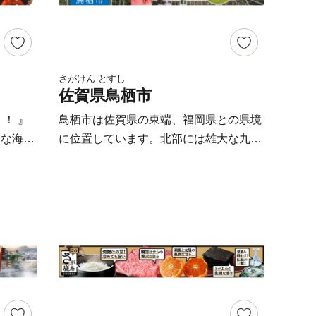
日本牛
お越しください！
林水産大
口に入
は最高級
さがけん とすし
佐賀県鳥栖市
寄附金を
！ 』
鳥栖市は佐賀県の東端、福岡県との県境
援寄附基
富な海の
に位置しています。北部には雄大な九千
ら寄附
恵みを
部山を擁する脊振山地が連なり、南部に
沿って、
 そし
は筑後川が悠然と流れる、自然に恵まれ
。
、 ブ
たまちです。地名は、字のとおり「鳥の
豚「肥前
栖（すみか）」という意味で、市内全域
美味い
でメジロやカササギなど多くの野鳥を見
ることができます。 また、鳥栖市は長
しいまち
崎街道が分岐する場所でしたので、古く
重要無
から人・モノ・文化が交わるまちです。
「唐津く
九州の陸上交通の要衝という地理的優位