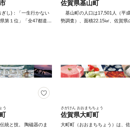
市
佐賀県基山町
してたくさんの愛情で育
性豊かな武雄焼などの陶磁器を
です。
農林業では、ブランド牛佐賀牛
おぎし)：「一生行かない
基山町の人口は17,501人（平成
米、野菜に果物、多彩な名産品
県第１位」「全47都道府
勢調査）、面積22.15㎢、佐賀県
す。 優しいまち、笑顔あふれる
ング第42位」の佐賀県の
関に位置し、福岡都市圏に隣接
武雄を、どうぞよろしくお願い
小城市（おぎし）。市内
す。近くには九州自動車道、大
す。
ろかマックさえない！？
道、長崎自動車道が走り、九州
月マクドナルド小城店祝開
拠点として発展してきました。
毎日の風景。しかし空を
（６６５年）に日本最古の朝鮮
までも青くて広い空、足
ある「基肄城（きいじょう）」
地があります。自然の恵
れ、古くから「防人」（さきも
りと流れる時間、美味し
として知られれています。また
ライフをおくる人々がい
1300年を迎える天台宗「大興善
は無いモノがすべてあ
は、春はつつじ、秋は紅葉狩り
 《 お米の保管
ます。自然と歴史に恵まれた基
ょう
さがけん おおまちちょう
町
佐賀県大町町
て 》 お届けした
ひおいでください。 皆さまか
封後、他の容器に移し替
だいたご寄附金は、基山町の自
伝統と技。 陶磁器のま
大町町（おおまちちょう）は、