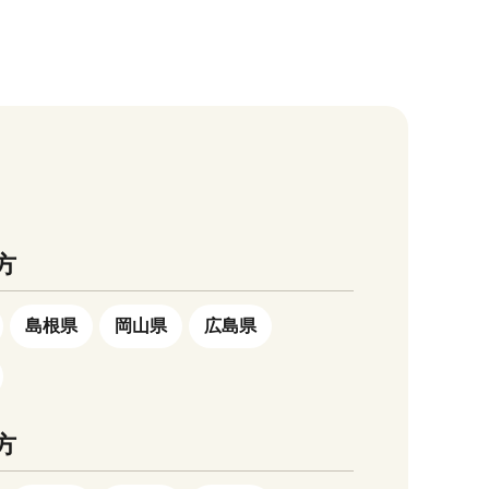
による
まらなく
ない場合
込や郵便
番、干
ジを必ず
しており
干満の
・名入れ
ツゴロ
おりませ
えて、佐
生き物
にふさわ
確認して
返礼品の
粒子を持
礼の品の
好きな返
て、満ち
承くださ
方
している
、一時的
町への応
ほぼ一
す。 ●
します。
、干満の
島根県
岡山県
広島県
が変更さ
。月明か
実物と異
陽の引力
全てイメ
、干満の
れませ
方
昔
月を数