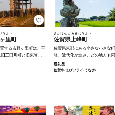
表する特産物です。 大
里焼の窯元が軒を連ねて
がら散策ができます。
ふさわしい山水画のよう
りちょう
さがけん かみみねちょう
煙突が印象的です。
ヶ里町
佐賀県上峰町
置する吉野ヶ里町は、平
佐賀県東部にある小さな小さな
日に旧三田川町と旧東脊振
峰。近代化が進み、どの地方も
しました。北部には、脊
な風景が広がっている現在でも
返礼品
山々が広がり、南部に
日本の原風景をそのままに残し
佐賀牛/えびフライ/うなぎ/
す肥沃な穀倉地帯が広が
す。 武将・源為朝を育んだ鎮西
東部には、陸上自衛隊目
湧き出る清らかな水は、町全体
在し、基地と共存する町
巡り豊かな土壌を作り上げます。
有しています。加えて邪
かな水に恵まれた肥沃な大地で
させる吉野ヶ里遺跡をは
物や家畜は、もちろんどれも最
・文化資源や、さざんか
特に、町の南部で肥育を行って