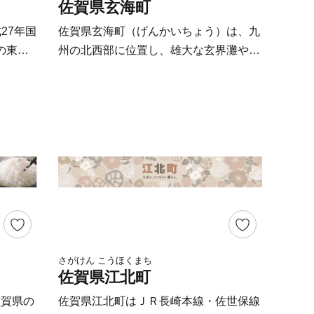
佐賀県玄海町
はじめ、
れた人が見て、体験して、楽しめる観光
をはじめ
スポットもあります。 県下有数の酒ど
27年国
佐賀県玄海町（げんかいちょう）は、九
がありま
ころでもあり、毎年3月に市内6蔵が同時
の東玄
州の北西部に位置し、雄大な玄界灘やた
まちの
に蔵開きを行う「鹿島酒蔵ツーリズム
していま
くさんの自然に囲まれた美しい町です。
致しま
🄬」では、県内外からの多くの人が美味
分自動車
遠くには壱岐対馬を見渡すことができ、
しいお酒を堪能しに訪れます。 大自然
の物流の
リアス式の美しい海岸は国定公園に指定
の宝庫である多良岳山系と日本一の干潟
天智４年
されています。 もちろん美味しい海の
を有する有明海の恵みを受けた様々な魅
式山城で
幸・山の幸が豊富な町でもあり、多くの
力ある特産品を知っていただき、鹿島市
が築か
食のブランドが生まれています。 全国
を応援していただけたら幸いです。
り）の里
で150以上もあるブランド牛の中でもト
【申込・返礼品に関すること】 鹿島市
、開創
ップクラスの品質を誇る「佐賀牛」や、
ふるさと納税サポートセンター（849-
寺」で
全国でも有数の漁場「玄界灘」で獲れる
1312 佐賀県鹿島市大字納富分甲224-1）
が楽しめ
真鯛・牡蠣・サザエ、肥沃な大地に実る
株式会社ディ・シィ・ティ 電話番
山町にぜ
「ハウスミカン」「さがほのか」をはじ
さがけん こうほくまち
号： 050-5530-6839（受付時間9:00～
佐賀県江北町
らいた
めとする農産物の数々は、ふるさと納税
17:00 土日・祝日除く） メールアドレ
然と歴史
でも全国の皆様にご好評いただいていて
佐賀県の
佐賀県江北町はＪＲ長崎本線・佐世保線
ス：office-kashima@furusato-