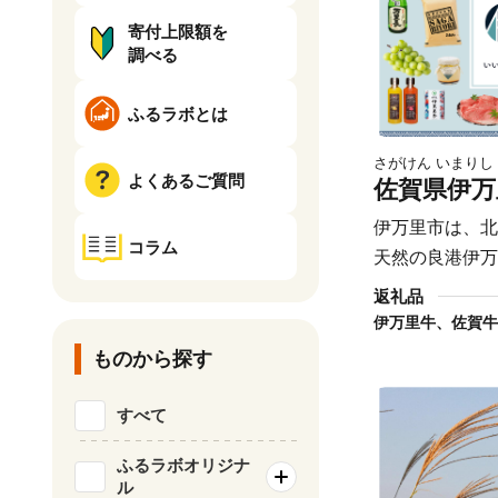
寄付上限額を
調べる
ふるラボとは
さがけん いまりし
よくあるご質問
佐賀県伊万
伊万里市は、北
コラム
天然の良港伊万
人、面積255.
返礼品
す。 古伊万里や石炭の積出港として栄
え、「古伊万里
ものから探す
物などを市内の
風光明媚なまちです。 全
すべて
高い伊万里牛は
ふるラボオリジナ
かく、とろける
ル
緒ある枝肉共励