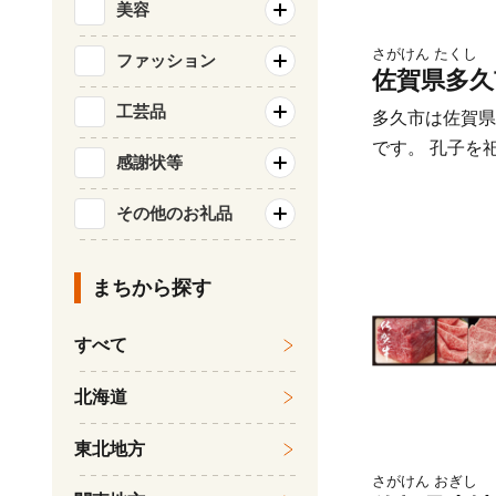
美容
さがけん たくし
ファッション
佐賀県多久
工芸品
多久市は佐賀県
です。 孔子を
感謝状等
久聖廟』があり
残る、孔子の里
その他のお礼品
多久市は、自然
な表情を見るこ
まちから探す
はじまり、桜、
ル。秋には紅葉
すべて
楽しめます。 
で大事に育てら
北海道
有数のブランド
見るだけでも楽
東北地方
お米や農産物、
さがけん おぎし