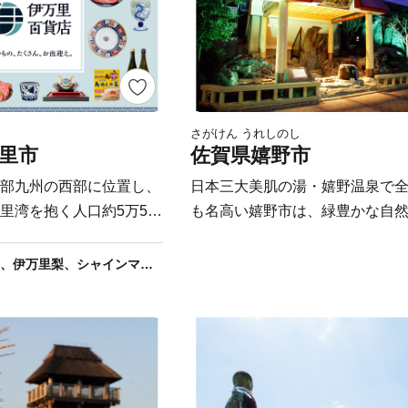
さがけん うれしのし
里市
佐賀県嬉野市
部九州の西部に位置し、
日本三大美肌の湯・嬉野温泉で
里湾を抱く人口約5万5千
も名高い嬉野市は、緑豊かな自
25㎢の市域を有していま
れ、旧長崎街道の面影を残す情
るまちです。また塩田津は、国
伊万里牛、佐賀牛、伊万里梨、シャインマスカット、さがびより 伊万里市は返礼品のジャンルが豊富です！
文化」の香りが漂う焼き
統的建造物群保存地区に指定さ
随所で見ることができる
り、和紙や鍛冶、石工など職人
国的に評判の
の技が時を超えて受け継がれて
、肉質はきめ細かで柔ら
キャッチフレーズである「歓声
ほどの美味しさです。由
う嬉野市」をめざして、まちづ
会で多くの賞に輝くな
り組んでいます。