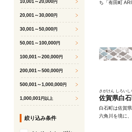
え、冷蔵での保
10,001～20,000
円
ち「有田町 ARITA」 佐賀
お届けした時点
位置する、人口お
20,001～30,000
円
したら、すぐに
町。 美しい景
け日より1ヶ月
髪連山など豊か
30,001～50,000
円
出来かねますの
らやきものの町
《 次の場合に
産品である「有
50,001～100,000
円
すのでご了承く
朝鮮人陶工によ
をいただいてい
100,001～200,000
円
最初の磁器で、2
りお受けができ
えました。 有
200,001～500,000
円
のご都合により
区の町並みは、
りになる返礼品
群保存地区」に 
500,001～1,000,000
円
《郵便振替及び
戸後期から昭和
さがけん しろいし
ついて》 ・郵
佐賀県白石
洋館などが立ち
1,000,001
円以上
確認にはお振込
材を利用したト
白石町は佐賀県
す。 ・入金確認のご連絡につきまして
の風情を醸しています。
六角川を境に、
絞り込み条件
は、１週間ほど
ンウイークに開
川、東南部は有
納証明書の発送
は、7日間の期間
町西方の杵島山