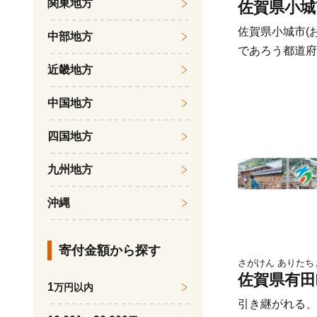
関東地方
佐賀県小城
と綺麗な水、そ
てられた自信作
佐賀県小城市(
中部地方
であろう都道府
県中人口ランキ
近畿地方
ほぼ中央にある
中国地方
にはスタバはお
（※令和3年8
四国地方
店）風光明媚な
見上げればどこ
九州地方
元には肥沃な大
沖縄
みを受けゆっく
い食材とスロー
ます。「都会に
寄付金額から探す
る」それが小城市です。
さがけん ありたち
佐賀県有田
方法と交換期間につい
1
万円以内
お米はすぐに開
引き継がれる、