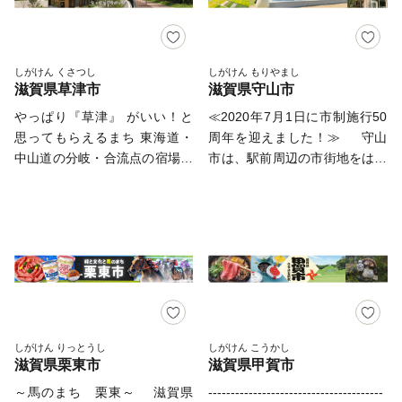
り、JR京都駅から約１０分（大
どめる滋賀県湖東地域の中核的
結ぶ交通の要衝で、古くから
津駅・大津京駅）とアクセスも
な都市です。 古くから交通や
人々が行き交い、戦国時代は豊
大変よく、京阪神からもお気軽
戦略上の要衝であった彦根の地
臣秀吉や浅井長政、石田三成、
にお越しいただけます。
は、多くの歴史遺産を今に伝え
黒田官兵衛らがこの地で活躍
しがけん くさつし
しがけん もりやまし
滋賀県草津市
滋賀県守山市
ています。 戦国時代末、天下
し、城郭跡や古戦場など歴史の
分け目の“関ケ原の合戦” で徳川
ロマンを感じることができま
やっぱり『草津』 がいい！と
≪2020年7月1日に市制施行50
家康率いる東軍が勝利したの
す。 観音信仰が篤く、人々の
思ってもらえるまち 東海道・
周年を迎えました！≫ 守山
ち、徳川四天王の一人・井伊直
手によって守り継がれてきた観
中山道の分岐・合流点の宿場と
市は、駅前周辺の市街地をはじ
政が彦根の地に封ぜられ、それ
音像が今も数多く点在する「観
して繁栄した草津市は、現在も
め、市内各地でゲンジボタルが
以降、井伊家は江戸時代を通じ
音の里」でもあります。 国・
名神・新名神高速道路が結節す
飛翔する美しい水環境、豊かな
てこの地を治めます。 市内北
県・市指定の文化財は４００を
る交通の要衝。京都・大阪・神
自然環境、そして琵琶湖や比
部にある彦根城は、徳川幕府の
超え、ユネスコ無形文化遺産の
戸までもアクセスが良く、高い
良・比叡の山並みを望む素晴ら
譜代筆頭・彦根藩井伊家の居城
長浜曳山まつりは、絢爛豪華な
利便性が評価されています。
しい景観を持つ「のどかな田園
として、天守が国宝、現存建造
山車とその舞台で奉納される子
子育て世代をサポートする仕組
都市」です。 若い世代を中心
物が国の重要文化財に指定され
ども歌舞伎が見どころです。
みも充実しており、サイトやア
に毎年人口が増加しており、子
ており、今もその美しい姿をみ
また、中心市街地にある黒壁ス
プリで子育て情報をタイムリー
育て世代への支援や教育の充実
ることができます。 さら
クエアはまちおこしのモデルケ
に発信中。 子育て中の人たち
を進めています。隈研吾氏が設
しがけん りっとうし
しがけん こうかし
に、城下には国の重要伝統的建
ースとして全国から注目され、
滋賀県栗東市
滋賀県甲賀市
が交流できるイベントやサーク
計した市立図書館をはじめ、び
造物群保存地区に選定されてい
多くの人で賑わいをみせていま
ルが活発で、子どもたちが安全
わこ地球市民の森、えんまどう
～馬のまち 栗東～ 滋賀県
---------------------------------------
る河原町芹町地区があり、城下
す。ぜひ、歴史と文化の薫り漂