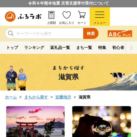
令和８年熊本地震 災害支援寄付受付について
上限額
お気に入り
カート
メニュー
検索
トップ
ランキング
返礼品一覧
まち一覧
特集
初心者ガイド
滋賀県
ホーム
まちから探す
近畿地方
滋賀県