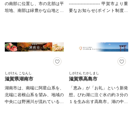
に遊ぶことのできる施設も数多
公園等には多くの親子連れでい
の南部に位置し、市の北部は平
--------------------- 甲賀市より重
町の風情を残しています。
う長浜市にお越しください。
くあります。 高い生活の利便
つも賑わっています。 本市の
坦地、南部は緑豊かな山地とな
要なお知らせ(ポイント制度の
彦根市では、これらの貴重な文
性に加え、琵琶湖をはじめとし
ふるさと納税は、市内中学生が
っています。国道1号・8号の通
廃止) --------------------------------
化遺産である彦根城や関連遺産
た豊かな自然環境があり、日本
提案した「もりやま循環型ふる
過、名神高速道路栗東インター
---------------------------- この
を世界遺産登録することを目指
に現存する最大級の本陣（参勤
さと“農税”」の仕組みを活用
チェンジの設置など、交通の要
度、ポイント制度による寄附受
し、官民一体となって取り組ん
交代時に大名が宿泊する宿）が
し、守山メロンや近江米などの
衝として、製造業・商業・流通
付を2026年3月24日（火）
でいるところです。 また、市
当時の姿で残る草津市は、新古
地域農産物、もりやま琵琶湖パ
業など数多くの企業が立地して
17:00をもって廃止することに
内中南部には、県下第２の規模
が調和したハイブリッドな都市
ールの核入れ体験、2020日本
います。 また、平成3年、JR
なりました。 現在保有されて
を誇る古墳時代前期の前方後円
です。 天井川として知られる
ギフト大賞最高賞の
琵琶湖線栗東駅が開設されたこ
いるポイントについては、ポイ
墳として知られる荒神山古墳や
草津川跡地も緑あふれる公園
「kokurumi」など様々なお礼の
とにより、京阪神への通勤圏と
ント交換専用サイトにてご利用
古墳時代後期の群集墳が数多く
は、四季の移り変わりを感じら
品(※)を揃えています。 寄付金
なり、大規模な住宅整備が進
いただけます。 ポイント交換
しがけん こなんし
しがけん たかしまし
残る自然豊かな荒神山、弥生時
れる場所として、家族連れやウ
の使い道としては、農水産業の
滋賀県湖南市
滋賀県高島市
み、人口増加が続いています。
の対象者には、ポイント交換専
代末から古墳時代初頭までの大
オーキングを楽しむ人でにぎわ
振興支援をはじめ、安心した子
平成13年10月1日、滋賀県内
用サイトURLを別途ご案内して
湖南市は、南端に阿星山系を、
「恵み」が「お礼」という新発
規模な集落であったことが近年
っています。 また、琵琶湖の
育て環境の充実、次代を担うこ
8番目の市として「栗東市」が
おります。 滋賀県の東南部
北端に岩根山系を望み、地域の
想。びわ湖に注ぐ水の約３分の
注目されている稲部遺跡があり
水質保全と地域復興をテーマに
どもたちへの支援を目的とする
誕生。「ひと・まち・環境 と
に位置する甲賀市は、海外でも
中央には野洲川が流れている自
１を生み出す高島市。湖の中の
ます。さらに水と緑に囲まれた
開催される『イナズマロックフ
基金への積立てなどに活用させ
もに育む『健やか・にぎわい都
有名な甲賀流忍者や、タヌキの
然環境に恵まれたまちです。
鳥居が印象的な白鬚神社は日本
豊かな自然を生かして、良質な
ェス』は音楽ライブのみならず
ていただいております。 さら
市』栗東」の実現に向け、まち
置物で知られる信楽焼のふるさ
そして、国宝である常楽寺、長
遺産の構成文化財として選ばれ
近江米や彦根梨などの農作物の
多彩なイベントメニューがあ
に、良質な教育環境の充実を推
づくりを進めています。 ま
とです。 また、聖武天皇が
寿寺、善水寺の湖南三山や天然
ています。また、重要文化的景
栽培が盛んです。 このように
り、年代を問わず楽しめるイベ
進するため、市内の全小中高等
た、全国でも2箇所しかない競
造営した紫香楽宮跡や東海道の
記念物のうつくし松、東海道石
観に３つの水辺景観が選定され
特色ある彦根市では、春は彦根
ントです。 2009年の初開催か
学校を指定して、学校ごとに応