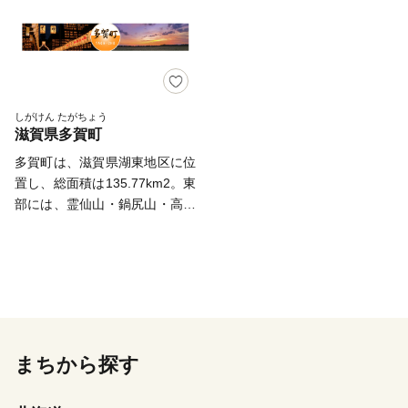
た。町の繁栄の基礎を築いた蒲
７号線と名神高速道路が、西部
に向かって開けた穀倉地域で
生氏は400年以上この地を治
に広がる湖東平野には中山道と
す。 町の東部には、鈴鹿山脈
め、商工業の保護・育成に努力
国道8号線、近江鉄道、東海道
の山麓が西から東に高地や丘陵
し、鉄砲や鞍などを特産品とし
新幹線が、それぞれ南北に縦断
部が続き、東から西へ北境部を
て生み出してきました。 そ
しており、交通の要衝地でもあ
１級河川である犬上川が流れ、
の蒲生一族の中で、いまも日野
ります。この名神高速道路の秦
平地が扇状地状に広がり、犬上
しがけん たがちょう
の人々の心に生きているのが蒲
滋賀県多賀町
荘スマートＩＣを利用すれば、
川左岸扇状地は古くから「甲良
生氏郷公であります。信長の娘
京都へ１時間、名古屋へ２時間
の荘」として拓け、数多くの文
多賀町は、滋賀県湖東地区に位
冬姫を妻とし、その後秀吉に従
弱で行くことができます。 町
化財を有しております。 人口
置し、総面積は135.77km2。東
った氏郷は産業政策においても
の沿革・由来 滋賀県地図と愛
約7,000人、面積13.62㎢の平地
部には、霊仙山・鍋尻山・高室
秀でており、日野に楽市楽座を
荘町の位置図
農村で日本の農村の伝統的田園
山・三国岳・鈴ヶ岳などの標高
開きました。その後松阪12万
http://www.town.aisho.shiga.jp/images/sigaken.jpg
風景が今も残されています。
1,000m級の峰々が連なり、芹
石、会津92万石の藩主となりま
琵琶湖の東部・湖東地域に位置
川、犬上川の清流が町の東南部
すが、日野の人々はなおも慕い
し、鈴鹿山系からの豊かな清水
を源にして、途中、ダムを設け
続けました。 江戸時代に入
と自然に恵まれ、古くから水と
て流域耕地に灌漑用水を供給し
って、漆器や薬売りの行商から
の関わりが深いまちで、この地
ながら琵琶湖に注いでいます。
発展した日野の商人は近江商人
形が農業をはじめとするさまざ
町の西部は比較的平坦な地域
の基礎を確立し、その中心の町
まちから探す
まな産業を発展させてきまし
で、水稲に適した優良農地が広
として繁栄、全国各地に商圏を
た。おだやかな風が吹き、青い
がっています。町面積の大部分
伸ばす近江日野商人として名を
空が広がる春、太陽の光を受け