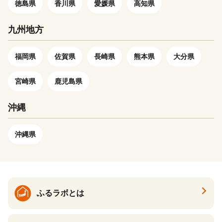
させていただき、その手段とし
徳島県
香川県
愛媛県
高知県
て、電子メールの配信やパンフ
レット等の資料の郵送をさせて
九州地方
いただくことがあります。 御
不明な点や、電子メールの配信
福岡県
佐賀県
長崎県
熊本県
大分県
又は資料の郵送停止等のご希望
がございましたら、ふるさと納
宮崎県
鹿児島県
税担当(contact-taga@orebo.jp)
までご連絡ください。
沖縄
沖縄県
ふるラボとは