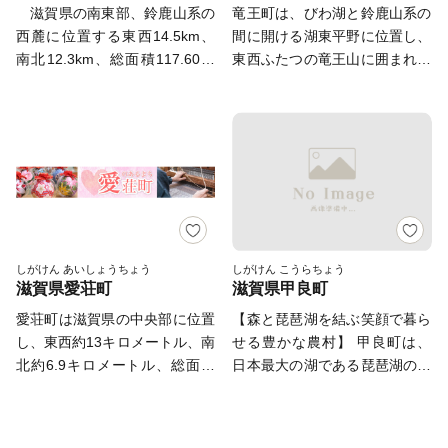
地域内には箕作山（みつくりや
な動植物の宝庫です。 歴史で
滋賀県の南東部、鈴鹿山系の
竜王町は、びわ湖と鈴鹿山系の
るしくみをつくりました。 皆
ま）や繖山（きぬがさやま）な
は、伊吹山と醒井の居醒の水を
西麓に位置する東西14.5km、
間に開ける湖東平野に位置し、
さまの思いを、心からお待ちし
どが点在し、豊かな自然に恵ま
舞台にしたヤマトタケル伝説
南北12.3km、総面積117.60平
東西ふたつの竜王山に囲まれて
ております。
れています。 総面積は、約388
や、古代豪族息長氏の舞台とな
方kmの町です。霊峰・綿向山
います。 町土の30％を占める
平方キロメートル（滋賀県総面
るほか、中山道と各宿場、平安
を東に望む日野町は、町の花で
水田からは良質な近江米が生産
積の約9.7％）で、高島市・長
時代の高僧・最澄、室町時代の
ある「ほんしゃくなげ」が咲き
され、広大な果樹園では四季
浜市・甲賀市・大津市に次いで
大名佐々木道誉（京極高氏）、
誇る、無限の大地が育んだ自然
折々のフルーツが収穫でき、日
県内で5番目に大きな市です。
戦国時代を代表する秀吉、三成
環境に恵まれた町です。 こ
本三大和牛「近江牛」発祥の地
などが活躍するなど歴史の舞台
の地に人が住み始めたのは古
としても知れ渡っています。
にも登場し、数多くの史跡を残
く、今から約1万2千年前と言わ
野菜に米、肉、日本酒、チー
しています。 また、滋賀県唯
れています。旧石器時代の終わ
ズ、ふなずし…。 全てが揃う
一の新幹線停車駅「米原駅」を
りから縄文時代の始めころ狩猟
食材の宝庫「竜王町」の魅力を
しがけん あいしょうちょう
しがけん こうらちょう
有するほか、東海道本線、北陸
滋賀県愛荘町
滋賀県甲良町
や採集生活を、さらに弥生時代
あなたにも。竜王町にぜひ遊び
本線、近江鉄道が乗り入れると
には稲作も始められていた記録
に来てください。
愛荘町は滋賀県の中央部に位置
【森と琵琶湖を結ぶ笑顔で暮ら
ともに、主要道路として名神高
があり、飛鳥時代には百済の文
し、東西約13キロメートル、南
せる豊かな農村】 甲良町は、
速道路、北陸自動車道ICが立地
化が持ち込まれました。 や
北約6.9キロメートル、総面積
日本最大の湖である琵琶湖の東
するなど、近畿・中部・北陸を
がて、室町時代、蒲生氏の城下
は37.95平方キロメートルで滋
部湖東平野にあり、滋賀県の中
結ぶ大動脈の結節点であり、広
町となって大きく変貌を遂げ、
賀県全体の約1%を占めていま
央部を占める犬上郡のほぼ中央
域交通の要衝となっています。
歴史の表舞台に登場してきまし
す。町東部の山際には国道３０
に位置し、鈴鹿山脈から琵琶湖