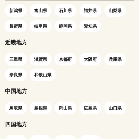
と豊国村が合併して愛知川町と
歴史・文化に包まれた、キラリ
なりました。この秦荘町と愛知
新潟県
富山県
石川県
福井県
山梨県
とひかるまち」多賀に是非お立
川町が平成18年に合併し愛荘町
ち寄りください。 〈プライバ
が誕生しました。
長野県
岐阜県
静岡県
愛知県
シーポリシー（個人情報保護方
針）について〉 お客様からい
ただいた個人情報は、多賀町が
近畿地方
責任をもって管理し、関係法令
で定められた場合および後述す
三重県
滋賀県
京都府
大阪府
兵庫県
るふるさと納税に関する業務に
使用する場合を除き、第三者に
奈良県
和歌山県
譲渡したり、提供することはご
ざいません。なお、お客様から
中国地方
いただいた個人情報は、商品の
発送、事務連絡、いただいたふ
るさと納税の使い道に関する報
鳥取県
島根県
岡山県
広島県
山口県
告、多賀町が主催・出展するふ
るさと納税関連イベント情報の
四国地方
提供及び多賀町のふるさと納税
に関する情報提供のために使用