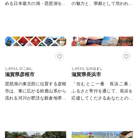
近江の地酒 『長寿金亀』 が紹
める日本最大の湖・琵琶湖を抱
の魅力と、県都として培われて
介されました！ <a
え、 水と緑の豊かな自然にふ
きた都市の活力、豊かな歴史と
href="https://furusato.asahi.co.
れ合うことができます。 雄大
文化に彩られた恵み豊かな都市
<font color="blue">👉近江の地
さと変化に富んだ風景は、「琵
です。６６７年に天智天皇が近
酒「長寿金亀」2本セット
琶湖八景」や「近江八景」とし
江大津宮に都を移して以来、琵
</font></a> <a
て 風光明媚な景色として親し
琶湖を支配する要所として、ま
href="https://furusato.asahi.co.
まれています。 古くから文
た東海道の五十三番目の宿場町
<font color="blue">👉厳選セッ
化・経済の先進地として栄えた
として栄えてきました。さらに
ト 金亀 生原酒 720ml×6本セッ
この地には、 歴史ある寺社や
は、世界文化遺産の「比叡山延
ト</font></a> <a
戦国時代をはじめとする英傑た
暦寺」や紫式部ゆかりの「石山
しがけん ひこねし
しがけん ながはまし
href="https://furusato.asahi.co.
滋賀県彦根市
滋賀県長浜市
ちの足跡など、 奥深い歴史文
寺」など、各時代を代表する多
<font color="blue">👉旨味別格
化があり、今もなお大切に守り
くの歴史文化遺産が今に引き継
琵琶湖の東北部に位置する彦根
「住むとこ一番 長浜二番」
金亀 火入れ 720ml×6本セット
伝えられています。
がれています。 平成１５年
市は、東に広がる鈴鹿山系から
ふるさと寄付を通じて、長浜を
</font></a>
１０月には、京都市や奈良市な
流れる河川が肥沃な穀倉地帯を
応援してくださるあなたとのご
どに次ぎ、全国で１０番目とな
形成しながら琵琶湖に注ぎ、平
縁が生まれますように。 日本
る古都保存法に基づく「古都指
野部には小高い山々が点在し、
一の琵琶湖を有し、伊吹山系の
定」を受け、また国指定文化財
自然豊かな環境を形成するとと
山々に囲まれた長浜市は、四季
は全国３位の件数を誇っていま
もに、彦根城をはじめとする歴
折々の魅力のある自然豊かなま
す。一方、京都市に隣接してお
史的・文化的な風情を色濃くと
ちです。 近畿、北陸、東海を