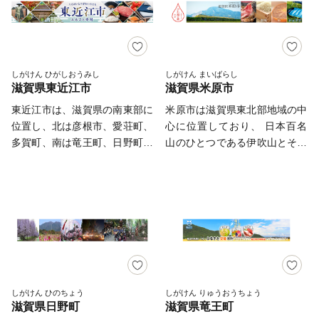
走馬の調教施設のうちの一つで
宿場町の風情が残る町並みなど
部宿など歴史観光資源が豊富な
ているほか、さまざまな百選に
城での「桜まつり」、夏は市内
ら毎年、主催者の西川貴教さん
援することができます。 今後
ある「栗東トレーニング・セン
の観光資源があり、五大銘茶の
まちでもあります。 また、名
１５ヶ所が選ばれるなど、豊か
琵琶湖岸での「彦根大花火大
には開催地である草津市へご寄
も、活力ある「住みやすさ日本
ター」があります。 センタ
一つに数えられる朝宮茶や県内
神高速道路や国道１号、ＪＲ草
な水と自然あふれるまちです！
会」、秋は彦根城や城下町での
附をいただいております。
一」が実感できるまちづくりを
ー内の厩舎には、約2,000頭の
最大の生産量を誇る土山茶、忍
津線などの交通ネットワークに
「ひこねの城まつりパレー
目指して、まちの魅力の創造・
馬が収容されているとともに、
者や山伏を起源とする薬業など
よって、湖南工業団地の整備や
ド」、冬は四番町スクエアでの
しがけん ひがしおうみし
しがけん まいばらし
発信を行ってまいります。 ※
調教師や騎手をはじめ、馬と関
の地場産業が盛んです。 甲
滋賀県東近江市
滋賀県米原市
京阪神のベッドタウンとして住
「彦根灯花会」など、市内各地
なお、守山市民の方からのご寄
わる人たちが多く暮らしている
賀市では、「子育て・教育」
宅開発が進み発展してきまし
で四季折々のイベントを開催
東近江市は、滋賀県の南東部に
米原市は滋賀県東北部地域の中
附に対しましては、制度上返礼
ことなどから、栗東市では
「地域経済」「福祉・介護」を
た。 市では、市民、地域、Ｎ
し、1年を通して多くの観光客
位置し、北は彦根市、愛荘町、
心に位置しており、 日本百名
品の送付を行っていません。ご
「馬」を特色ある地域資源の一
３本柱に、いつもの暮らしに
ＰＯ、企業、行政が連携、協力
で賑わっています。また、毎
多賀町、南は竜王町、日野町、
山のひとつである伊吹山とその
了承ください。
つとして捉え、広く発信するな
「しあわせ」を感じるまちづく
しながら、これからも未来に託
日、彦根城や彦根城博物館など
甲賀市、西は近江八幡市と接し
南には霊仙山がそびえ、総面積
ど「馬のまち栗東」としてのま
りに取り組んでいます。 皆
せる基盤を充実させ、より安
で、彦根市キャラクター「ひこ
ており、東は三重県との県境に
の63％を占める森林にたくわえ
ちづくりに取り組んでいます。
様からいただきましたご寄附
心・安全で不安のないまちをつ
にゃん」が、ゆるいパフォーマ
なっています。 地形は東西に
られた水は、清流姉川や天野川
は、先人から受け継いだ文化や
くるために、「ずっとここに暮
ンスでおもてなしをしていま
長く、東に鈴鹿山系、西に琵琶
となって地域を流れ、母なる琵
歴史、自然環境の保全、そして
らしたい！みんなで創ろう き
す。
湖があり、愛知川が市域の中央
琶湖に注ぐという、水と緑に包
未来を担う子どもたちのために
らめき湖南」を目指してまいり
を流れています。また、市の南
まれた自然豊かな地域です。伊
大切に活用させていただきま
ます。 湖南市では、「ふるさ
西部には日野川が流れていま
吹山のお花畑、姉川の清流、三
す。 ふるさと納税を通じて
と」として本市を応援してくだ
す。この両川の流域には平地や
島池のマガモ、天野川などのホ
甲賀市を応援くださいますよう
さるかたの思いを生かせるよ
丘陵地が広がり、緑豊かな田園
タル、鮎、醒井のハリヨと梅花
しがけん ひのちょう
しがけん りゅうおうちょう
お願い申し上げます。
う、寄付金の使いみちを明らか
滋賀県日野町
滋賀県竜王町
地帯を形成しています。さらに
藻など美しい自然、また、貴重
にし、皆さんに選んでいただけ