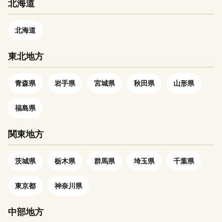
北海道
を占める広大な山林では、杉、
とどろかせていきました。
て深緑のみどりがまぶしい夏、
檜、松などが美林を形成し、そ
田園風景が小麦色に染まる秋、
の良質材をはじめ、その他の各
北海道
まっ白い雪景色に包まれる冬。
種林産物が搬出されています。
このように彩り豊かな自然と、
京阪神・中京・北陸の各経済
東北地方
美しい水辺空間が愛荘町を囲ん
圏との結節点に位置し、名神高
でいます。 この地域は古く
速道路多賀サービスエリアが整
から開けた土地で、条里制によ
備されているほか、彦根ICへは
青森県
岩手県
宮城県
秋田県
山形県
る土地制度の遺構が多く残され
５kmの距離に位置し、国道306
ています。湖東三山として知ら
号線、307号線が町内を縦横に
福島県
れる金剛輪寺は聖武天皇の勅願
通過しています。 町内公共交
により行基が開山。近世には中
通機関には近江鉄道多賀大社前
関東地方
山道65番目の宿場として愛知川
駅があり、路線バス・予約型乗
宿が栄えたほか、明治には郡役
合タクシー（愛のりタクシーた
所や警察などの官公署が置か
茨城県
栃木県
群馬県
埼玉県
千葉県
が）が運行されています。 そ
れ、近江鉄道が開通するなど、
して、多賀大社の年間行事をは
古くから地方の中心として発展
じめ、伝統行事から近年に始ま
東京都
神奈川県
しました。昭和30年、昭和の大
ったものまで、多賀のまちは彩
合併では秦川村と八木荘村が合
られ、 輝く笑顔にあふれてい
中部地方
併して秦荘町に、また愛知川町
ます。 このような「自然と