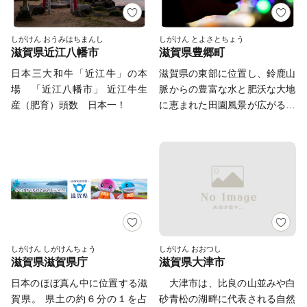
しがけん おうみはちまんし
しがけん とよさとちょう
滋賀県近江八幡市
滋賀県豊郷町
日本三大和牛「近江牛」の本
滋賀県の東部に位置し、鈴鹿山
場 「近江八幡市」 近江牛生
脈からの豊富な水と肥沃な大地
産（肥育）頭数 日本一！
に恵まれた田園風景が広がる、
人口約7,500人、面積7.8平方キ
ロメートルの小さな町です。
「豊郷」とは、米穀の豊穣を願
って命名されたと言われてお
り、古くから稲作が主産業でし
た。また、近江商人をはじめ幾
多の傑出した先人を世に送り出
したことや江州音頭の発祥地と
しても知られており、心和む町
しがけん しがけんちょう
しがけん おおつし
滋賀県滋賀県庁
滋賀県大津市
並みの中に歴史とロマンが溢れ
ています。 ★ABCテレビのニ
日本のほぼ真ん中に位置する滋
大津市は、比良の山並みや白
ュース情報番組「キャスト」で
賀県。 県土の約６分の１を占
砂青松の湖畔に代表される自然