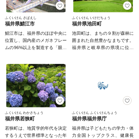
ふくいけん さばえし
ふくいけん いけだちょう
福井県鯖江市
福井県池田町
鯖江市は、福井県のほぼ中央に
池田町は、まちの９割が森林に
位置し、国内産のメガネフレー
囲まれた自然豊かなまちです。
ムの96%以上を製造する「眼鏡
福井県と岐阜県の県境に位置
産業」をはじめ、繊維王国福井
し、冠山の山々や龍双ヶ滝など
の中核を担ってきた「繊維産
豊かな自然に囲まれており、メ
業」、1500年余の歴史を有し
ガジップラインなどの体験もす
国内の業務用漆器の8割を占め
ることができます。 田んぼで
る「漆器産業」、そして、近年
は、ミネラル豊富な水と、昼と
はIT産業など、産業が集積した
夜の寒暖差によりおいしいお米
「ものづくりのまち」です。
が育てられます。畑で育てられ
近年では長年のメガネ製造で培
た野菜を使った料理やお土産も
った金属加工技術を生かし、医
おすすめです。 ぜひ一度、い
ふくいけん わかさちょう
ふくいけん ふくいけんちょう
福井県若狭町
福井県福井県庁
療やスマートグラス等の分野に
けだへ足を運んでいただき、人
も進出しています。王山古墳を
と自然のぬくもりを感じてくだ
若狭町は、地質学的年代を決定
福井県は子どもたちの学力・体
はじめ、古墳の多い古代ロマン
さい。
するうえで世界標準となった年
力全国トップクラス、健康長