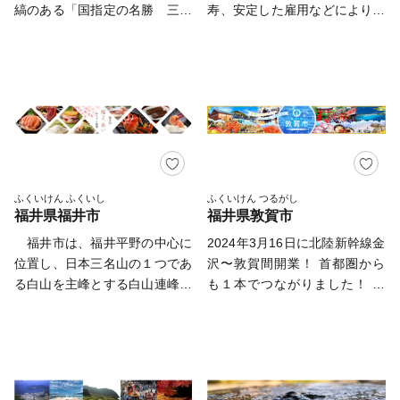
のまちであり、近松門左衛門が
縞のある「国指定の名勝 三方
寿、安定した雇用などにより、
幼少期を過ごした地域には当時
五湖」などの豊かな自然や、
「幸福度日本一」と評される暮
をしのぶ街並みが残っていま
宿場町として昔ながらの町並み
らしやすい県です。 世界三大
す。また、豊かな自然にも恵ま
が残る「国選定の重要伝統的建
恐竜博物館の一つである「県立
れ、日本歴史公園百選に認定さ
造物群保存地区 熊川宿」など
恐竜博物館」や曹洞宗の大本山
れている西山公園は日本海側随
の歴史資産を有し、自然と歴史
「永平寺」、北陸地方唯一の現
一のつつじの名所として親しま
文化が薫る町です。 また、豊
存天守を有する「丸岡城」、柱
れ、公園内の西山動物園では、
かな自然から育まれる、農産物
状節理世界三大絶勝の一つとも
人気者のレッサーパンダが出迎
（米、梅）や畜産物（ブランド
いわれる「東尋坊」、ラムサー
えてくれます。屋内展示施設
牛・若狭牛）、三方五湖・日本
ル条約指定湿地の「三方五湖」
ふくいけん ふくいし
ふくいけん つるがし
「レッサーパンダのいえ」は、
福井県福井市
福井県敦賀市
海からの海の恵み（越前がに、
など豊かな歴史、文化、自然が
人のすぐ頭上を元気よく動き回
若狭ふぐ、うなぎ）が町の誇り
あります。 ふるさと納税制度
福井市は、福井平野の中心に
2024年3月16日に北陸新幹線金
る愛らしい姿が来園者をとりこ
です。 若狭町に想いを寄せて
は福井県が提唱し、平成２０年
位置し、日本三名山の１つであ
沢〜敦賀間開業！ 首都圏から
に。また、伝統野菜吉川ナスの
くださる皆様から広くご寄附
に新たな税制として創設されま
る白山を主峰とする白山連峰を
も１本でつながりました！ 日
ほか、市内に点在するさばえス
（ふるさと納税）を募り、これ
した。福井県では、具体的な使
真山に望み、荒々しくも美しい
本が世界に誇る風景地、日本三
イーツなど、数え切れない魅力
からのまちづくりに役立ててま
い道を示して寄付を募る「プロ
日本海、そして九頭竜川、足羽
大松原の「気比の松原」やラム
があふれています。 〈プライ
いります。ぜひ「ふるさと納
ジェクト応援型ふるさと納税」
川、日野川の３大河川を擁する
サール条約湿地「中池見湿
バシーポリシー（個人情報保護
税」制度を利用して、若狭町を
を推進しています。 選べる使
豊かな自然に恵まれたまちで
地」。 100年以上の歴史を誇り
方針）について〉 お客様から
応援してください。
い道に、各プロジェクトの具体
す。また、この自然の中で育ま
鉄道ファンの聖地ともされてい
いただいた個人情報は、鯖江市