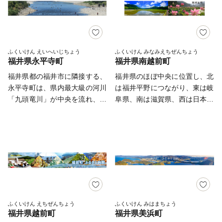
見どころがあります。さまざま
みてください。 ここはあわら
の中心部として栄えました。平
れるという全国で唯一の取り組
提供及び福井市のふるさと納税
な魅力あふれる勝山にぜひおい
市、幸福な福井県にあるちょっ
安時代には、「源氏物語」の作
みを行っております。 返礼品
に関する情報提供のために使用
でください。
と贅沢なまちです。 〈プライ
者である紫式部が生涯でただ一
を選ぶときのように、ワクワク
させていただき、その手段とし
バシーポリシー（個人情報保護
度、京の都を離れ、多感な少女
しながら寄附金の使い道を選ん
て、電子メールの配信やパンフ
方針）について〉 お客様から
時代を過ごした地でもありま
でみませんか？ 寄附金の使い
レット等の資料の郵送をさせて
ふくいけん えいへいじちょう
ふくいけん みなみえちぜんちょう
いただいた個人情報は、あわら
福井県永平寺町
福井県南越前町
す。 産業面では、越前和紙
道を考えることは、あなたの好
いただくことがあります。 御
市が責任をもって管理し、関係
や越前打刃物、越前箪笥をはじ
きな”ふるさと”を元気にする第
不明な点や、電子メールの配信
福井県都の福井市に隣接する、
福井県のほぼ中央に位置し、北
法令で定められた場合を除き、
めとする伝統産業から、電子部
一歩になるかもしれません。
又は資料の郵送停止等のご希望
永平寺町は、県内最大級の河川
は福井平野につながり、東は岐
第三者に譲渡したり、提供した
品などの先端技術産業に至るま
【福井県坂井市のプロフィー
がございましたら、ふるさと納
「九頭竜川」が中央を流れ、曹
阜県、南は滋賀県、西は日本海
りすることはございません。な
で幅広い産業が集積し、製造品
ル】 坂井市は福井県の北部に
税担当(contact-fukui-
洞宗の大本山である永平寺や吉
に接しています。 町のほぼ中
お、お客様からいただいた個人
出荷額等が福井県第一位の「モ
位置し、県内随一の穀倉地帯で
city@orebo.jp)までご連絡くだ
峰寺、松岡古墳群など多くの歴
央に日野川が流れ、上流は豊か
情報は、商品の発送、事務連
ノづくりのまち」として発展を
ある坂井平野が広がる”コシヒ
さい。
史文化資源が集積しています。
な森林に恵まれた山々、下流は
絡、いただいたふるさと納税の
続けています。 また、豊か
カリのふるさと”です！(同市丸
また、福井大学医学部や福井県
整備された田園地帯が広がって
使い道に関する報告、あわら市
な緑や清らかな水など、美しい
岡町はコシヒカリ開発者 石墨
立大学などの学術研究機関も立
います。 春夏秋冬の装いを変
が主催・出展するふるさと納税
自然を誇る本市は、コウノトリ
博士の故郷です。) その他、若
地しています。 あなたのふる
化させ、様々な表情を見せる南
関連イベント情報の提供及びあ
をシンボルに「生きものと共生
狭牛、甘えび、越前がに、花ら
さと“えいへいじ”はどんな顔を
越前町は四季を通じて自然の豊
わら市のふるさと納税に関する
する越前市」とし里地里山の保
っきょう、越前そば、油揚げな
していますか？ 友と一緒に学
かさを実現できるまちです。
情報提供のために使用させてい
全再生や環境調和型農業の推進
ど豊かな食に恵まれており、地
び、笑い、時には泣いた、ふる
また、「今庄宿」や「河野北前
ふくいけん えちぜんちょう
ふくいけん みはまちょう
ただき、その手段として、電子
しており、平成２７年９月に
場産業である越前織による織マ
福井県越前町
福井県美浜町
さと“えいへいじ”。 永平寺町外
船主通り」など多彩な歴史資源
メールの配信やパンフレット等
「環境・文化創造都市宣言」を
ークは国内シェアの80％を占め