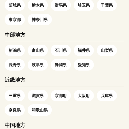
るさと納税担当(contact-
茨城県
栃木県
群馬県
埼玉県
千葉県
たり、提供したりすることはご
す。
eiheiji@orebo.jp)までご連絡く
ざいません。 なお、お客様か
ださい。
らいただいた個人情報は、商品
東京都
神奈川県
の発送、事務連絡、いただいた
ふるさと納税の使い道に関する
中部地方
報告、高浜町が主催・出展する
ふるさと納税関連イベント情報
新潟県
富山県
石川県
福井県
山梨県
の提供及び高浜町のふるさと納
税に関する情報提供のために使
長野県
岐阜県
静岡県
愛知県
用させていただき、その手段と
して、電子メールの配信やパン
フレット等の資料の郵送をさせ
近畿地方
ていただくことがあります。
御不明な点や、電子メールの配
三重県
滋賀県
京都府
大阪府
兵庫県
信又は資料の郵送停止等のご希
望がございましたら、ふるさと
奈良県
和歌山県
納税担当(contact-
takahama@orebo.jp)までご連
中国地方
絡ください。