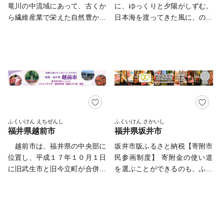
る短冊状の風情ある城下町が広
(furusato-sabae@soe.or.jp)ま
竜川の中流域にあって、古くか
に、ゆっくりと夕陽がしずむ。
者の割合、女性の有業率、通勤
f.tsuruga@do-furusato.jp 受付
がり、「北陸の小京都」と呼ば
でご連絡ください。
ら繊維産業で栄えた自然豊かな
日本海を渡ってきた風に、のん
時間の短さ、平均貯蓄率、住宅
時間 午前9時00分～午後5時
れています。 大野市では、未
田園都市です。 また、日本最
びりと風車がまわる。 あぁ、
の広さ等、その他各種住みよさ
45分 (土曜日・日曜日・祝日
来の子どもたちのため、将来の
大の化石発掘地で、日本におけ
おもえば「贅沢」な景色かもし
ランキングにおいて常にトップ
及び12月30日～1月3日を除く)
大野市を豊かなものにするた
る近年恐竜化石のほとんどが勝
れない。 食卓にはいつも、海
クラスを誇り、豊かな生活を送
■ワンストップ特例申請書およ
め、「ひかりかがやき、たくま
山市から発掘されており、世界
の幸、山の幸、里のめぐみ。
ることができる地方都市です。
び変更届出書送付先 〒584-
しく、心ふれあうまち」の実現
三大恐竜博物館に数えられる
こんやのお風呂は、どの温泉に
〈プライバシーポリシー（個人
8790 富田林市中野町東2の
を目指し、みんなが大野を好き
「恐竜博物館」には年間約120
しようかな。 あぁ、これって
情報保護方針）について〉 お
3の69 コーユービジネス内
になる「未来へつなぐまちづく
万人の方が訪れます。緑の苔
「贅沢」な暮らしかもしれな
客様からいただいた個人情報
18202 福井県敦賀市ふるさと納
り」を進めています。
（コケ）が美しい「国史跡白山
い。 おはよう。いい天気や
は、福井市が責任をもって管理
税 ワンストップ特例申請書類
平泉寺」、明治以来織物工場と
の。気ぃつけて、行ってきね
ふくいけん えちぜんし
ふくいけん さかいし
し、関係法令で定められた場合
受付係 宛
福井県越前市
福井県坂井市
して操業していた建物を保存・
の。 みんなが声をかけあっ
を除き、第三者に譲渡したり、
活用した織物ミュージアム「は
て、みんながみんなを思いあっ
越前市は、福井県の中央部に
坂井市版ふるさと納税【寄附市
提供したりすることはございま
たや記念館ゆめおーれ勝山」な
ている。 これがあわらの普通
位置し、平成１７年１０月１日
民参画制度】 寄附金の使い道
せん。 なお、お客様からいた
どの観光施設や、アメリカの経
で「ふだん」だけど、 よそか
に旧武生市と旧今立町が合併し
を選ぶことができるのも、ふる
だいた個人情報は、商品の発
済紙『フォーブス』電子版で
ら見たらとても豊かで「贅沢」
て誕生しました。本市の歴史は
さと納税の大きな魅力のひとつ
送、事務連絡、いただいたふる
「世界で9番目にクリーンな都
かもしれない。 みなさん、あ
大変古く、「大化の改新」の頃
です。 坂井市では、寄附金の
さと納税の使い道に関する報
市」と評価された美しい景観な
わららしい贅沢を見つけてくだ
に越前の国の国府が置かれ、以
使い道を市民から募り、 その
告、福井市が主催・出展するふ
ど、勝山市にはまだまだ多くの
さい。 そして、どうぞ感じて
来北陸地方の政治・経済・文化
決定にまで市民の意思を取り入
るさと納税関連イベント情報の