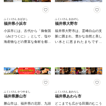
的な説明を載せていますのでご
れたバラエティーに富んだ良質
る、衣掛山のループ線や山中隧
が責任をもって管理し、関係法
覧ください。 また、平成２９
な食材の宝庫であり、新保ナス
道をはじめとする鉄道遺産群。
令で定められた場合を除き、第
年５月に全国２７自治体が共同
や木田チソなどの伝統野菜、金
「越前がに」や「敦賀ふぐ」等
三者に譲渡したり、提供したり
発起人となり「ふるさと納税の
福スイカや越のルビー（トマ
豊富な海の幸。 日本最北限、
ふくいけん おばまし
ふくいけん おおのし
することはございません。な
健全な発展を目指す自治体連
福井県小浜市
福井県大野市
ト）のブランド野菜、越前ガニ
甘さが自慢の「東浦みかん」。
お、お客様からいただいた個人
合」を設立しました。現在は６
やミズダコの海の幸などが有名
”御食国”のルーツとして、食物
小浜市には、古代から「御食国
福井県大野市は、霊峰白山の支
情報は、商品の発送、事務連
６自治体が活動に参加していま
です。さらには、国の特別史
の神・伊奢沙別神（いささわけ
（みけつくに）」として、塩や
脈に囲まれ、豊かな自然と美し
絡、いただいたふるさと納税の
す。連合では、制度を活用し、
跡・特別名勝・重要文化財の三
のみこと）が祀られている「氣
海産物などの豊富な食材を都に
い水とに恵まれたまちです。
使い道に関する報告、鯖江市が
地域の活性化につなげること
重指定を受けている一乗谷朝倉
比神宮」。 これが全て敦賀の
運び、都の食文化を支えてきた
山々に降り積もった雪が少しず
主催・出展するふるさと納税関
や、故郷や地方を応援するとい
氏遺跡をはじめ、旧福井藩主・
魅力。
歴史があります。そして今も、
つ解けて地下に浸透し、まちの
連イベント情報の提供及び鯖江
う制度本来の趣旨・理念を再認
松平家の別邸である名勝養浩館
==========================
受け継がれてきた食や祭礼など
至るところから澄んだ水となっ
市のふるさと納税に関する情報
識して自治体同士が学び合い、
庭園に代表されるような優れた
敦賀の魅力発信サイトできまし
様々な文化が息づいています。
て湧き出ています。 「名水百
提供のために使用させていただ
啓発を行うことにより制度の健
歴史的遺産や、県指定無形民俗
た。 詳しくは、下記ページを
小浜市はこの文化を受け継ぎ、
選」「平成の名水百選」に加
き、その手段として、電子メー
全化に取り組むことなどを目指
文化財である馬鹿ばやし、重要
ご覧ください。 https://kuras-
「食」を中心としたまちづくり
え、「水の郷百選」にも選ばれ
ルの配信やパンフレット等の資
しています。 福井県は、地方
無形民俗文化財である糸崎の仏
tsuruga.jp/ （上記URLをコピー
を進めています。
ています。 まちの中心にそび
料の郵送をさせていただくこと
税法第37条の2第2項各号及び
舞等の文化的遺産を数多く有す
＆ペーストしアドレスバーへ貼
える越前大野城は、日本三大
があります。 御不明な点や、
第314条の7第2項各号に掲げる
る、歴史・文化の豊富なまちで
り付けてご覧ください。） ■お
「天空の城」として全国的に有
電子メールの配信又は資料の郵
ふくいけん かつやまし
ふくいけん あわらし
基準に適合する地方団体として
もあります。 さらに、本市
問い合わせ先 福井県敦賀市ふ
福井県勝山市
福井県あわら市
名になっています。城のふもと
送停止等のご希望がございまし
総務大臣の指定を受けていま
（本県）は、合計特殊出生率、
るさと納税コールセンター
には、江戸時代から今もなお残
たら、ふるさと納税担当
勝山市は、福井県の北部、九頭
どこまでも広がる田園のむこう
す。
子どもの学力・体力、正規就業
TEL：050-3090-1336 Mail：