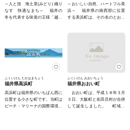
で活躍されている皆様の「ふる
に恵まれています。
～人と技 海土里(みどり) 織り
～おいしい自然、ハートフル美
の資料の郵送をさせていただく
行いました。 本市では「働
ております。 また、景勝地
さと永平寺町」を応援したい、
なす 快適なまち～ 福井の
浜～ 福井県の南西部に位置
ことがあります。 御不明な点
く」「住む」「子育て・教育」
「東尋坊」に代表される海岸線
貢献したいという温かい思いを
冬を代表する味覚の王様「越前
する美浜町は、その名のとおり
や、電子メールの配信又は資料
「妊娠・赤ちゃん」などの情報
や現存十二天守として知られる
形にするため、地方自治体に寄
がに」で有名な越前町。海岸部
美しい海岸を有する町です。特
の郵送停止等のご希望がござい
が見つかる移住希望者向けポー
「丸岡城」などを有することで
附をした場合、個人住民税や所
が越前加賀海岸国定公園の指定
に「水晶浜」は、日本海の澄ん
ましたら、ふるさと納税担当
タルサイトを公開しています。
も有名です。 心から笑顔にな
得税を一定限度まで控除する
を受けており、自然と豊かな海
だ水と、きめ細やかな白い砂浜
(furusato@city-awara.com)ま
詳しくは、下記「住もっさ！越
れるまち坂井市へのご支援のほ
「ふるさと納税制度」にご協力
の恵みに恵まれています。
が広がり、「日本の水浴場88
でご連絡ください。
前市」のリンクからご確認くだ
どよろしくお願いします。
をお願いします。 永平寺町で
また、越前海岸は日本水仙の日
選」に選ばれています。また、
さい。 日本を代表する絵本
〈プライバシーポリシー（個人
は、「活力とぬくもりのある
本三大群生地の一つとして知ら
「三方五湖」は若狭湾国定公園
作家かこさとし氏の監修をいた
情報保護方針）について〉 お
町」づくりのために様々な施策
れており、12月～2月末までの
を代表する景勝地で、平成17年
だき整備した武生中央公園の
客様からいただいた個人情報
に取り組んでいます。ふるさと
開花シーズンには国道305号か
にラムサール条約登録湿地に認
「だるまちゃん広場」、「パピ
は、坂井市が責任をもって管理
永平寺町を元気にするための地
ら眺めた斜面は水仙でうめつく
定されました。 名物は「鯖
ふくいけん たかはまちょう
ふくいけん おおいちょう
プペポー広場」、「コウノトリ
し、関係法令で定められた場合
域づくり、人づくりのため当町
福井県高浜町
福井県おおい町
され、優しい香りが漂います。
のへしこ(ヌカ漬け）」で、お
広場」には、休日たくさんの家
を除き、第三者に譲渡したり、
が取り組む施策への応援をお願
内陸部には、織田信長一族ゆか
惣菜にも酒の肴にもなるため全
高浜町は福井県のいちばん西に
おおい町は、平成１８年３月
族づれでにぎわいます。 令
提供したりすることはございま
いします。 ふるさとに今も思
りの「剱神社」や日本六古窯の
国にファンがいます。平成17年
位置する小さな町です。当町は
３日、大飯町と名田庄村が合併
和6年3月16日には北陸新幹線
せん。なお、お客様からいただ
いを寄せてくださる皆様の、温
ひとつである「越前焼」、古代
に「へしこの町」を宣言し商標
ビーチ・マリーナの国際環境認
して誕生しました。 町域の
「越前たけふ」駅が開業し、大
いた個人情報は、商品の発送、
かいご支援をお待ちしていま
山岳信仰の祖と云われる泰澄大
登録。現在、さまざまな団体や
証をアジアで初めて取得した海
９０％を占める山林と、若狭湾
河ドラマ「光る君へ」の主人公
事務連絡、いただいたふるさと
す。 〈プライバシーポリシー
師ゆかりの「越知山」など、歴
企業が独自の味を追求していま
水浴場、薬草の宝庫で若狭富士
国定公園に面し、美しいリアス
である紫式部が生涯でただ一度
納税の使い道に関する報告、坂
（個人情報保護方針）につい
史や文化の香り高い魅力ある観
す。美しい自然とおいしい自
と呼ばれる「青葉山」など多く
式の眺望が得られる海を中心
だけ都を離れて過ごした地とし
井市が主催・出展するふるさと
て〉 お客様からいただいた個