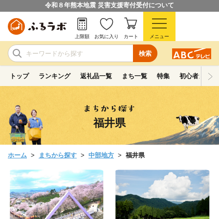
令和８年熊本地震 災害支援寄付受付について
上限額
お気に入り
カート
メニュー
検索
トップ
ランキング
返礼品一覧
まち一覧
特集
初心者ガイド
福井県
ホーム
まちから探す
中部地方
福井県