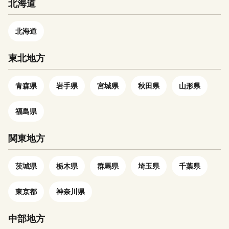
北海道
南へ貫流し、これに沿って町が
で機能的な日用和食器の一大産
います。小値賀町は古くから和
展開しています。 町域は東西
地として、全国的にも高いシェ
牛の産地として知られ、現在約
6.5キロ、南北8.0キロで、面積
北海道
アを誇っています。（すでに皆
740頭の牛が飼育されていま
は32.26平方キロメートル。
さまの食卓にも、波佐見で作ら
す。水産業では一本釣を中心に
平均気温は約17度、平均湿度は
東北地方
れたやきものがあるかも！？）
漁船漁業が営まれており、市場
約65パーセントで温潤な恵まれ
窯元、棚田、温泉など、ここで
での評価が高いイサキを「値賀
た環境になっており、これらの
は紹介しきれません。長崎へお
咲」、タチウオを「白銀」と称
自然条件を活かして、平野部や
青森県
岩手県
宮城県
秋田県
山形県
越しの際は、ぜひ波佐見町へお
し、小値賀町のブランド魚とし
中山間地では水稲栽培、いちご
立ち寄りください。
て出荷しています。 近年で
栽培が行われています。 佐々
福島県
は、農家や漁師の家で島暮らし
町は、古くは佐々村、市瀬村が
を体験する民泊や、古民家再生
明治22年4月に合併して佐々村
関東地方
の権威アレックス・カー氏が監
となって以来、時代の推移とと
修し、築１００年以上の古民家
もに発展を続け、特に大正から
をリノベーションした古民家ス
茨城県
栃木県
群馬県
埼玉県
千葉県
昭和初めにかけての炭鉱全盛期
テイ、地産地消古民家レストラ
には、人口が2倍に膨れあがる
ン等が全国的な注目を集めてい
ほどの勢いで急速に進展し、昭
東京都
神奈川県
ます。 また、島ではおもてな
和16年1月には町制を施行して
しの心を大事にしており、２０
県下屈指の町として繁栄しまし
中部地方
０７年から行われたアメリカの
た。 しかし、昭和35年を境に