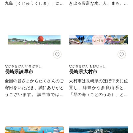
の斜面の日あたりを利用して野
形成する環境が整っていること
九島（くじゅうくしま）」に代
き出る豊富な水。人、まち、自
菜、果物、お茶、お米といった
も、長崎の水産文化を大きく後
表される豊かな自然に恵まれた
然、そして、そこから生まれる
農産物も豊富です。 また、養
押ししています。
街です。 佐世保市の歴史は、
山海の幸にまで湧水が脈打つ水
鶏、養豚、養卵、和牛の繁殖、
泉福寺洞窟（瀬戸越）から明ら
の都 しまばら。 大地によっ
酪農も行われている小さなまち
かになります。約1万5千年前の
て磨かれて、解き放たれた水の
で、海の幸、山の幸が何でもそ
石器が出土し、1万2千年前の層
恵みを島原とつながってくださ
ろうまさに「食のコンパクトシ
からは、世界最古の土器「豆粒
ったあなたにお届けします。
ティ」です。 潮がすうっと満
文土器(とうりゅうもんどき)」
ちていくようにこころとからだ
が出土しました。 明治初期ま
が満たされる あたたかな出会
では、人口約4000人の半農半
ながさきけん いさはやし
ながさきけん おおむらし
いがあるまち。
長崎県諫早市
長崎県大村市
漁の一寒村でした。明治19年に
旧海軍「第三海軍区鎮守府」の
全国の皆さまからたくさんのご
大村市は長崎県のほぼ中央に位
設置が公布されると急速に発展
寄附をいただき、誠にありがと
置し、緑豊かな多良山系と、
し、明治35年に「佐世保村」か
うございます。 諫早市では、
「琴の海（ことのうみ）」と称
ら一挙に「佐世保市」となりま
子どもたちのために「ふるさと
されるほど波静かな大村湾に囲
した。 戦後は平和産業港湾都
納税」を活用させていただいて
まれた都市です。 「花と歴史
市として発展し、「造船」・
います。 これまでの温かいご
と技術のまち」宣言をしてお
「炭鉱」を経て、現在は製造業
支援で、保育料の軽減などを実
り、市民総参加「オール大村」
とともに、県北地域の商業・サ
施し、子育て環境が充実してき
を掲げ一丸となってより良いま