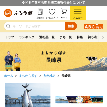
令和８年熊本地震 災害支援寄付受付について
上限額
お気に入り
カート
メニュー
検索
トップ
ランキング
返礼品一覧
まち一覧
特集
初心者ガイド
長崎県
ホーム
まちから探す
九州地方
長崎県