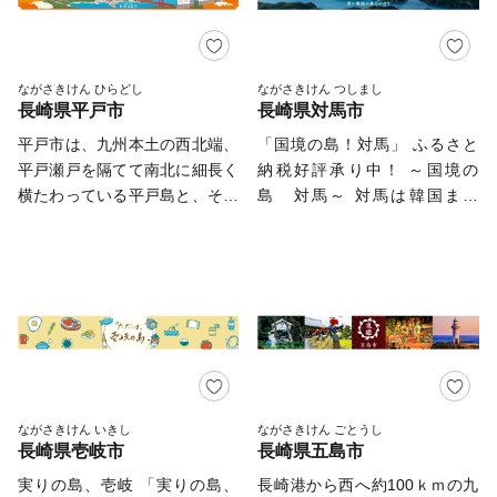
ービス業の中心となっていま
ています。子育て世帯から好評
ちづくりに取り組んでおりま
す。 また、昭和30年に指定を
をいただいており、今後、さら
す。
受けた「西海国立公園」や平成
なる取組を進めるため、皆さま
4年オープンの「ハウステンボ
からの応援を心よりお待ちして
ながさきけん ひらどし
ながさきけん つしまし
ス」などのアメニティリゾート
長崎県平戸市
長崎県対馬市
おります。 このほか、「産
が整備され、毎年多くの観光客
業振興」や「図書資料購入」、
平戸市は、九州本土の西北端、
「国境の島！対馬」 ふるさと
を魅了しています。 【面
「スポーツ振興」などの事業に
平戸瀬戸を隔てて南北に細長く
納税好評承り中！ ～国境の
積】426.06k㎡ 【人 口】
応じた複数の寄附コースをご用
横たわっている平戸島と、その
島 対馬～ 対馬は韓国まで
239,971人（令和4年1月1日現
意しております。 ご寄附いた
周辺に点在する大小およそ40の
49.5kmの位置にあり、古来よ
在 推計人口） 【世帯数】
だいた方には、諫早市自慢の特
島々から構成されています。人
り大陸と日本の架け橋を担いな
104,477世帯 【市の木】ハナミ
産品などをお礼としてお送りし
口はR4.11.1現在29,268人。島
がら文化の中継地として、時に
ズキ 【市の花】カノコユリ
ております。 ふるさと諫早
の形は「タツノオトシゴ」にも
は国防の最前線として重要な役
【隣接する自治体】長崎県（川
と、そこで遊ぶ子どもたちの笑
似ており、北は玄界灘、西は東
割を担ってきた国境の島です。
棚町、西海市、佐々町、波佐見
顔を思い浮かべていただければ
シナ海を望んでいます。
※原則として、返礼品の返品・
町、平戸市、松浦市）、佐賀県
幸いです。 ふるさと納税の返
交換・再送、寄附金の返還は受
（伊万里市、有田町） 【お問
礼品、配送、寄附金受領証明
付けておりません。予めご了承
い合わせ先】 佐世保市ふるさ
書、ワンストップ特例申請書な
の上、ご申請ください。 ※返
ながさきけん いきし
ながさきけん ごとうし
と納税担当 電話 050-1707-
どに関するお問い合わせは下記
長崎県壱岐市
長崎県五島市
礼の特産品について、必ず内容
9329 E-mail: info@furusato-
へ お問合せ先：諫早市ふるさ
をご確認の上、お申し込みくだ
実りの島、壱岐 「実りの島、
長崎港から西へ約100ｋｍの九
sasebo.jp
と納税サポート室 TEL:050-