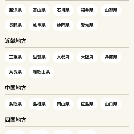
教育団体「ピープル・トゥ・ピ
エネルギー革命による石炭産業
ープル」による国際親善大使派
新潟県
富山県
石川県
福井県
山梨県
斜陽化の波に押され、昭和44年
遣プログラムでは、小値賀町の
4月までに全ての炭鉱が閉山
民泊体験を通した人の温かさが
長野県
岐阜県
静岡県
愛知県
し、一時期は過疎の町となりま
高い評価を受け、世界一の評価
した。 その後、地域住民の福
を2年連続で受けました。 「“ぎ
祉向上のためにあらゆる施策に
近畿地方
ばれ小値賀！”ふるさと寄附
取り組み、また、佐世保市に隣
金」は、この魅力ある小値賀町
接する地勢にも恵まれ、現在で
三重県
滋賀県
京都府
大阪府
兵庫県
を後世に残すための取組みとし
は、国民人口が減少するなか
て、小値賀のこども達が様々な
佐々町の人口はほぼ横ばいを保
ことにチャレンジできるような
奈良県
和歌山県
っており、活力を取り戻しつつ
プロジェクトや、英語教育の充
あります。 また、平成23年に
実・海外修学旅行などといった
中国地方
は、西九州自動車道佐々インタ
こども達の学びを支援する事業
ーチェンジが開通し、交通アク
のほか、小値賀および日本の貴
セスが格段に向上した結果、県
鳥取県
島根県
岡山県
広島県
山口県
重な資産である松や野崎島を未
内外からたくさんの方が訪れて
来へ残すための保全対策事業、
います。
四国地方
基幹産業の後継者対策等に活用
させていただきます。