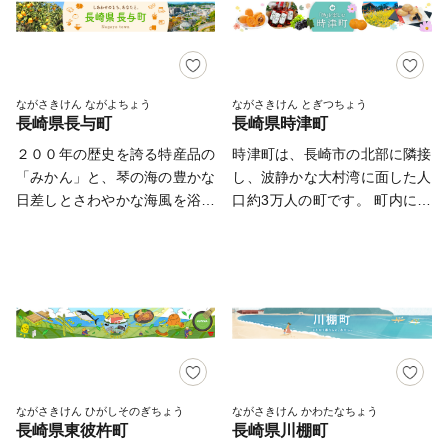
に面し、崎戸町の江島、平島、
り、島原半島にある素麺の製造
大瀬戸町の松島などの島々を有
業者の９割以上が南島原市に集
しています。 また、西海国立
中しています。 ふるさと納税
公園、大村湾県立公園、西彼杵
で、南島原の❝おいしい特産
半島県立公園の３つの自然公園
品❞を一度食べてみませんか？
ながさきけん ながよちょう
ながさきけん とぎつちょう
長崎県長与町
長崎県時津町
の指定区域があり、美しい海岸
そして、南島原市には世界遺産
線など優れた自然景観を有し、
『長崎と天草地方の潜伏キリシ
２００年の歴史を誇る特産品の
時津町は、長崎市の北部に隣接
気候も温暖です。 豊かな自然
タン関連遺産』の構成資産の一
「みかん」と、琴の海の豊かな
し、波静かな大村湾に面した人
のおかげで海の幸や山の幸がた
つであり、島原・天草一揆の舞
日差しとさわやかな海風を浴び
口約3万人の町です。 町内には
くさんあり、「みかん」や「ゆ
台となった原城跡があります。
て育った「オリーブ」。 「長
2本の国道と長崎空港を25分で
で干し大根」、「伊勢海老」や
江戸幕府が鎖国するきっかけに
与はなんもなかよ」といわれる
結ぶ高速船が就航し、九州自動
「ゑべすタコ」、「うず潮カ
なった場所でもあり、今では多
ことも多いけれど、どこにでも
車道や県庁にも約25分でアクセ
キ」など、四季折々の旬の食材
くの観光客が訪れる名所となっ
あるような、でもここにしかな
スできる交通の利便性に富んだ
に恵まれています。甘くとろけ
ています。 ぜひ、一度南島原
い景色があります。 “自然美”
町です。 交通アクセスにも恵
る美味しさの「原口みかん」や
市へお越しください。
“造形美” に彩られた、住みやす
まれ、近年は国道沿線に大型商
大村湾で育った旨みたっぷりの
さが自慢の風光明媚な町です。
業施設の進出が著しく、近隣市
「うず潮カキ」や「伊勢海老」
そんな長与町より心をこめて、
町からの買い物客も含め、国道
が有名です。
お礼の品を贈呈いたします。
206号線は1日の交通量が4万台
ながさきけん ひがしそのぎちょう
ながさきけん かわたなちょう
長崎県東彼杵町
長崎県川棚町
皆さまから応援いただきます寄
を超す状況となっています。