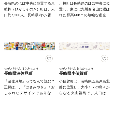
附金につきましては、「住みた
このように活気あふれる時津町
長崎県のほぼ中央に位置する東
川棚町は長崎県のほぼ中央に位
い 住み続けたい 住んでよか
のますますの発展のため、皆さ
彼杵（ひがしそのぎ）町は、人
置し、東には九州百名山に選ば
った幸福度日本一のまち」を目
まの応援をよろしくお願いいた
口約7,200人、長崎県内で2番目
れた標高608ｍの峻嶮な虚空蔵
指して大切に活用させていただ
します。 ご寄附いただいた金
に人口が少ない小さなまちです
山(こくうぞうざん)がそびえ、
きます。 皆様からの応援よろ
額に応じて、時津町の特産品の
が、美しい景観、豊かな食、地
西には大村湾に大きく突き出た
しくお願いいたします。 ※本
中から、ご希望の1点をお礼品
域の絆、そして幸せの笑顔があ
全体がレジャースポットの大崎
町は総務省の指定を受けた適正
として贈呈します。 ※お礼品
ふれています。また、古くより
半島があります。町の中心部に
な地方団体です。 【重要】
の贈呈は、町外にお住まいの方
陸上・海上・空路など交通の便
は川棚川が流れ、波静かな大村
2024/09/26より寄附額変更のお
に限ります。 ※同一年内で複
が良く、人と産物と情報が集ま
湾にそそいでいます。
知らせ 日頃より長与町をご支
数回の寄付を行った場合でも、
る長崎県の玄関口として知られ
援いただき、誠にありがとうご
都度お礼品を受取る事ができま
ています。大村湾に面した斜面
ざいます。 2023年10月からの
す。 (受取り回数の制限はあり
につくられた棚田や段々畑で
ながさきけん はさみちょう
ながさきけん おぢかちょう
ふるさと納税制度改正に伴い、
ません) ※長期不在等の寄付者
長崎県波佐見町
長崎県小値賀町
は、お茶やみかん、いちごなど
2024年9月26日より返礼品の寄
様のご都合で受け取りができず
を生産しています。明治時代か
『波佐見焼』ってなんて読む？
小値賀町は、長崎県五島列島北
附金額を変更させていただく運
お礼品が廃棄となる場合は再送
ら鯨肉の問屋で賑わった新鮮な
正解は、、『はさみやき』！お
部に位置し、大小１７の島々か
びとなりました。 長与町で
することができません。長期不
クジラ肉も有名です。
しゃれなデザインでありなが
らなる火山群島で、人口は約
は、国の定めるルールを順守
在にする際は事前にお申し付け
ら、日常使いにもぴったりの波
2,000人の長崎県で一番小さな
し、今後もより多くの方へ魅力
ください。 ※本町は総務省の
佐見焼。 そんな波佐見焼が盛
自治体です。島の見どころは赤
あふれる返礼品をお届けできる
指定を受けた適正な地方団体で
んな町、波佐見町（はさみちょ
い砂浜の赤浜海岸、海蝕によっ
よう努めてまいります。 皆様
す。