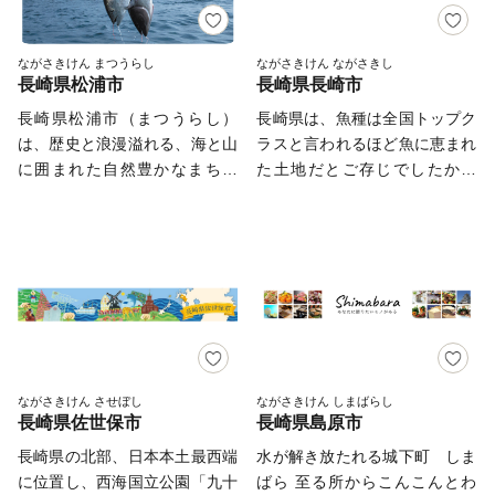
ながさきけん まつうらし
ながさきけん ながさきし
長崎県松浦市
長崎県長崎市
長崎県松浦市（まつうらし）
長崎県は、魚種は全国トップク
は、歴史と浪漫溢れる、海と山
ラスと言われるほど魚に恵まれ
に囲まれた自然豊かなまちで
た土地だとご存じでしたか。
す。 中世には海の民の集団
その秘密は、日本の最西端に位
「松浦党」が登場し、源平合戦
置し、三方を海で囲まれる長崎
や蒙古襲来において活躍しまし
県の立地にあります。世界最大
た。蒙古襲来の歴史を語る水中
級の海流である黒潮は、九州南
文化遺産「鷹島神崎遺跡」は、
西部で分岐して長崎沿岸を通り
海底遺跡としては、国内初とな
ます。 この対馬海流に乗っ
る国史跡に指定されています。
て、様々な魚が回遊。全国屈指
海を囲んで３つのまちから成る
の魚種の豊富さにつながるとい
松浦市は、日本有数の漁獲量を
うわけです。 また、東シナ海
ながさきけん させぼし
ながさきけん しまばらし
長崎県佐世保市
長崎県島原市
誇るアジ・サバのほかにマグロ
には、世界有数の大陸棚が広が
やトラフグ、車エビなどの養殖
っており、魚のエサとなるプラ
長崎県の北部、日本本土最西端
水が解き放たれる城下町 しま
業も盛んです。 山あいではそ
ンクトンも豊富。絶好の漁場を
に位置し、西海国立公園「九十
ばら 至る所からこんこんとわ