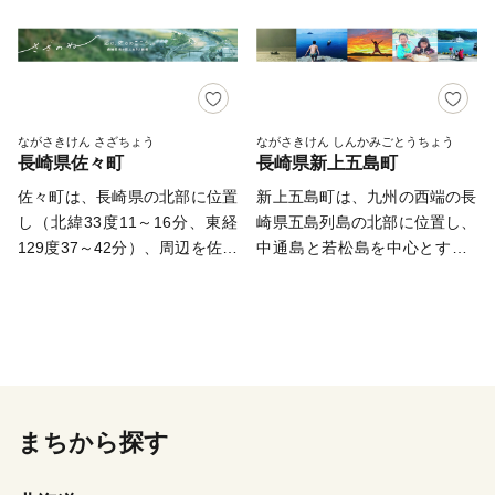
う）は長崎県の中央部に位置
てできた五両ダキ、国の天然記
にはご理解いただきますととも
し、四方を山に囲まれていま
念物である斑島のポットホー
に、今後も変わらぬご支援を賜
す。 ここでは、日本の棚田百
ル、日本名松百選に選定されて
りますと幸いでございます。
選に選ばれた「鬼木棚田」にみ
いる姫の松原などがあり、小値
引き続きよろしくお願いいたし
られるように、豊かな自然のな
賀町のほぼ全域が西海国立公園
ます。
かで、お米やお茶、アスパラガ
の指定を受けています。また、
ながさきけん さざちょう
ながさきけん しんかみごとうちょう
長崎県佐々町
長崎県新上五島町
スなどの農畜産業が行われてい
一部の地域は国の重要文化的景
るほか、400年の歴史を持つ陶
観に選定されている他、長崎県
佐々町は、長崎県の北部に位置
新上五島町は、九州の西端の長
磁器産業を中心とした「ものづ
で唯一「日本で最も美しい村連
し（北緯33度11～16分、東経
崎県五島列島の北部に位置し、
くり」の息吹が根付いていま
合」に加盟しています。 小値
129度37～42分）、周辺を佐世
中通島と若松島を中心とする7
す。 今なお多くの窯元が集積
賀島の東に位置する野崎島に
保市に囲まれ、東境には韮岳か
つの有人島と60の無人島から構
する中尾山には世界最大規模の
は、２０１８年７月に世界文化
ら牟田原に連なる山脈があり、
成されています。上空から見る
登り窯跡があり、江戸時代に
遺産に登録された「長崎と天草
西境の盲ヶ原から北境の鷲尾岳
と十字架の形をしており、海や
は、ここで焼かれた「くらわん
地方の潜伏キリシタン関連遺
まで江里山脈が連なっていま
山の豊かな自然と、温暖な気候
か碗」が全国に出荷され、当時
産」の構成資産の一つである
す。 この間に佐々谷と呼ばれ
に恵まれています。
貴重品であった磁器を広く普及
「野崎島の集落跡」があり、国
る縦谷が形成され、国見山（佐
させるとともに、食文化にも大
内外からの旅行客が年々増えて
世保市世知原町）に源流を発す
まちから探す
きな影響を与えたといわれてい
います。 小値賀町の基幹産業
る延長21.9キロメートルにおよ
ます。 そして近年において
は農業と水産業です。農業では
ぶ佐々川が町の中央を北東から
も、日本の食卓を彩るおしゃれ
肉用牛の畜産が盛んに営まれて