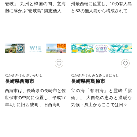
さい。
壱岐」 九州と韓国の間、玄海
州最西端に位置し、10の有人島
8890-9461（受付時間：平日
灘に浮かぶ“壱岐島” 魏志倭人伝
と53の無人島から構成されてい
10：00～17：00） FAX:0957-
の時代から、大陸との交流の架
る五島市には、椿、教会、再生
56-9961 メールアドレス：
け橋となってきました。 人が
可能エネルギーなど魅力がいっ
isahaya@steamship.co.jp ※土
島と共に生き、歴史・文化、豊
ぱい！ 鮮魚、五島牛、美豚、
曜日・日曜日・祝日および年末
かな自然に恵まれた、日本の原
地鶏や椿油など、フレッシュな
年始は対応いたしかねます。
風景の残る島です。 麦焼酎発
返礼品をお届けします。 平成
祥の地、WTO（世界貿易機
３０年７月には「長崎と天草地
関）から地理的表示認定を受け
方の潜伏キリシタン関連遺産」
た「壱岐焼酎」。 壱岐牛、ウ
が世界遺産に登録されました。
ニ、海産物など、豊饒な自然が
五島市には「久賀島の集落」と
ながさきけん さいかいし
ながさきけん みなみしまばらし
長崎県西海市
長崎県南島原市
育むS級食材。 国特別史跡「原
「奈留の江上集落」の２つの構
の辻遺跡」大小1,000の神社・
成資産があります。 厳しい禁
西海市は、長崎県の長崎市と佐
宝の海「有明海」と霊峰「雲
仏閣、多くのパワースポット。
教期を生き抜いた信徒を見守っ
世保市の中間に位置し、平成17
仙」。 大自然の恵みと温暖な
白砂青松、美しいエメラルドグ
てきた教会が、今でも静かに佇
年4月に旧西彼町、旧西海町、
気候・風土からここでは日々、
リーンの海。 住む人に、訪れ
んでいます。
旧大島町、旧崎戸町、旧大瀬戸
たくさんの ❝おいしい❞ が生み
る人に様々な“実り”をもたらし
町の5町が合併し誕生しまし
出されています。 また、島原
ます。
た。 西海市の東側は波静かな
半島の素麺（島原手延べそうめ
大村湾、西側は五島灘、角力灘
ん）は国内２位の生産量を誇