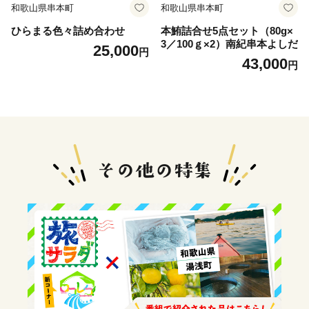
和歌山県串本町
和歌山県串本町
ひらまる色々詰め合わせ
本鮪詰合せ5点セット（80g×
3／100ｇ×2）南紀串本よしだ
25,000
円
43,000
円