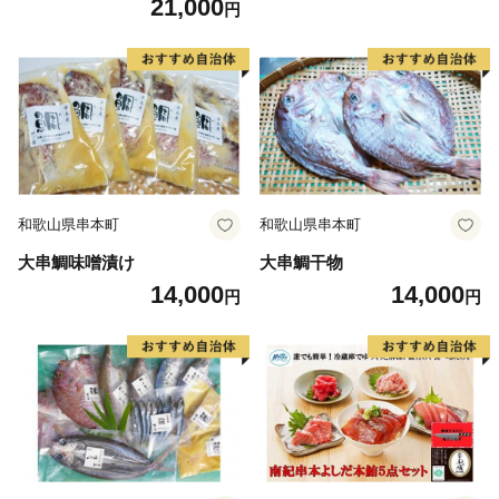
21,000
円
寄せ お取り寄せグルメ 取り
寄せ グルメ ご当地 ご当地グ
ルメ お土産 特産品 ひもの 干
物 干物セット イカ 一夜干し
和歌山県串本町
和歌山県串本町
大串鯛味噌漬け
大串鯛干物
14,000
14,000
円
円