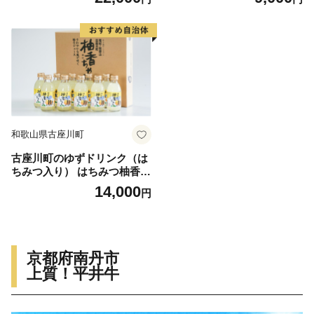
ース ドリンク【yuz102B】
子 柚 ユズ ジュース ドリンク
はちみつ【yuz108B】
和歌山県古座川町
古座川町のゆずドリンク（は
ちみつ入り） はちみつ柚香ち
ゃん 160ml（10本入） ゆず
14,000
円
柚子 柚 ユズ ジュース ドリン
ク はちみつ【yuz109B】
京都府南丹市
上質！平井牛