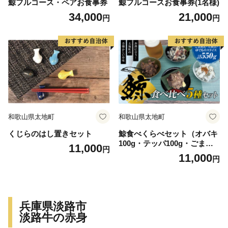
鯨フルコース・ペアお食事券
鯨フルコースお食事券(1名様)
34,000
21,000
円
円
和歌山県太地町
和歌山県太地町
くじらのはし置きセット
鯨食べくらべセット（オバキ
100g・テッパ100g・ごま和
11,000
円
え100g・大和煮150g・ゆで
11,000
円
ものスライス100g）／くじら
クジラ 皮 クジラ肉 鯨肉
兵庫県淡路市
淡路牛の赤身