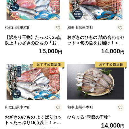
和歌山県串本町
和歌山県串本町
【訳あり干物】たっぷり25点
おざきのひもの 詰め合わせセ
以上！おざきのひもの「おま
ット＜旬の魚をお届け！＞
かせスペシャルセット」【ご
（Aセット）【冷蔵】 お取り
15,000
14,000
円
円
好評につき再販決定】【冷
寄せ グルメ ご当地 ご当地グ
蔵】 わけあり 訳アリ お取り
ルメ 食品 お土産 特産品 ひも
寄せ 特産品 ひもの 干物 干物
の 干物 干物セット イカ 一夜
セット 支援 支援品
干し
和歌山県串本町
和歌山県串本町
おざきのひもの よくばりセッ
ひらまる“季節の干物”
ト＜たっぷり15点以上！＞
14,000
円
（Bセット）【冷蔵】 お取り