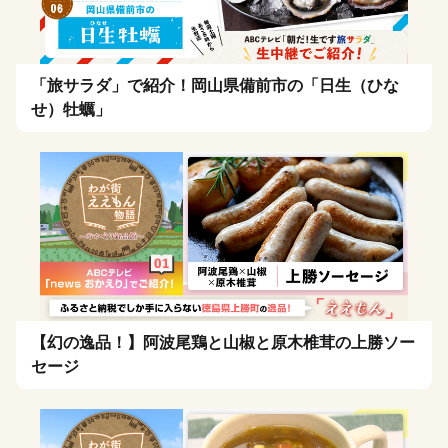
「旅サラダ」で紹介！岡山県備前市の「日生（ひな
せ）牡蠣」
【幻の逸品！】阿波尾鶏と山椒と原木椎茸の上勝ソー
セージ