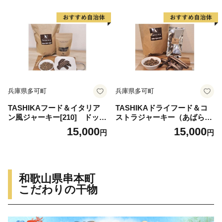
兵庫県多可町
兵庫県多可町
TASHIKAフード＆イタリア
TASHIKAドライフード＆コ
ン風ジャーキー[210] ドッグ
ストラジャーキー（あばら骨
フード 無添加 鹿肉
のジャーキー）[314] ドッグ
15,000
15,000
円
円
フード 無添加 鹿肉
和歌山県串本町
こだわりの干物