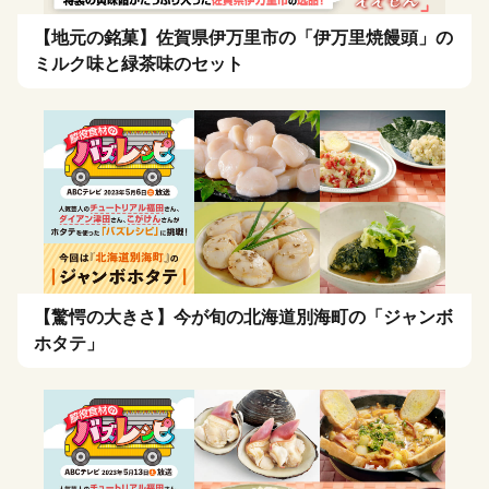
【地元の銘菓】佐賀県伊万里市の「伊万里焼饅頭」の
ミルク味と緑茶味のセット
【驚愕の大きさ】今が旬の北海道別海町の「ジャンボ
ホタテ」