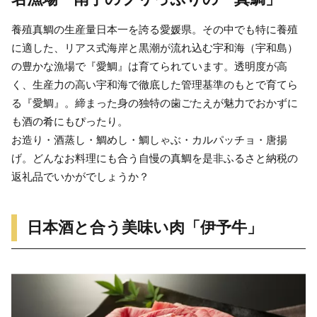
養殖真鯛の生産量日本一を誇る愛媛県。その中でも特に養殖
に適した、リアス式海岸と黒潮が流れ込む宇和海（宇和島）
の豊かな漁場で『愛鯛』は育てられています。透明度が高
く、生産力の高い宇和海で徹底した管理基準のもとで育てら
る『愛鯛』。締まった身の独特の歯ごたえが魅力でおかずに
も酒の肴にもぴったり。
お造り・酒蒸し・鯛めし・鯛しゃぶ・カルパッチョ・唐揚
げ。どんなお料理にも合う自慢の真鯛を是非ふるさと納税の
返礼品でいかがでしょうか？
日本酒と合う美味い肉「伊予牛」