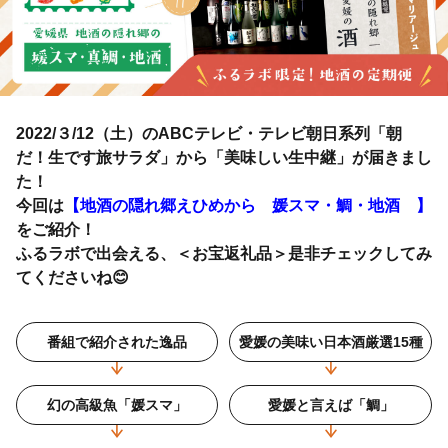
2022/３/12（土）のABCテレビ・テレビ朝日系列「朝
だ！生です旅サラダ」から「美味しい生中継」が届きまし
た！
今回は
【地酒の隠れ郷えひめから 媛スマ・鯛・地酒 】
をご紹介！
ふるラボで出会える、＜お宝返礼品＞是非チェックしてみ
てくださいね😊
番組で紹介された逸品
愛媛の美味い日本酒厳選15種
幻の高級魚「媛スマ」
愛媛と言えば「鯛」