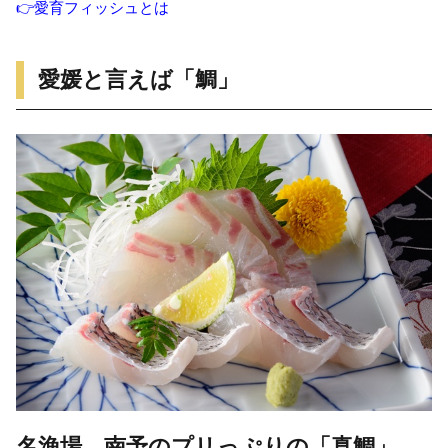
👉愛育フィッシュとは
愛媛と言えば「鯛」
名漁場 南予のプリっぷりの「真鯛」