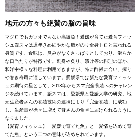
地元の方々も絶賛の脂の旨味
マグロでもカツオでもない高級魚！愛媛が育てた愛育フィッ
シュ媛スマは通年きめ細やかな脂がのり全身トロと言われる
身質です。食味は、臭みがなくさっぱりとしており、滑らか
な口当たりが特徴です。刺身や炙り、漬け等の料理のほか、
和洋中様々な料理に利用できますが、特に酢飯に合い、握り
や巻き寿司に適しています。愛媛県では新たな愛育フィッシ
ュの期待の星として、2013年からスマ完全養殖へのチャレン
ジを続けています。媛スマは、愛媛県と愛媛大学の研究、地
元生産者さんの養殖技術の連携により「完全養殖」に成功
し、生産量が徐々に増えて皆さんの食卓に届けられるように
なりました。
【愛育フィッシュ】「愛媛で育てた魚」と「愛情を込めて育
てた魚」という二つの意味が込められています。