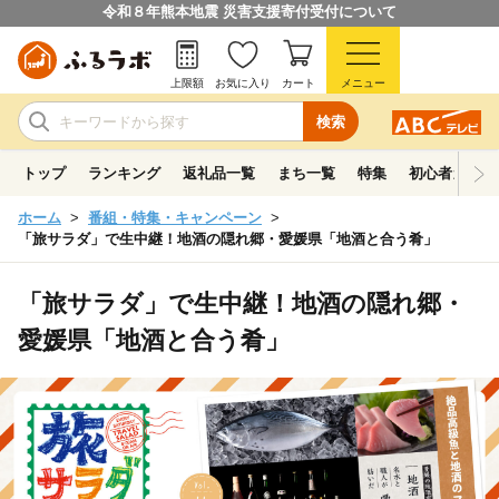
令和８年熊本地震 災害支援寄付受付について
上限額
お気に入り
カート
メニュー
検索
トップ
ランキング
返礼品一覧
まち一覧
特集
初心者ガイド
ホーム
番組・特集・キャンペーン
「旅サラダ」で生中継！地酒の隠れ郷・愛媛県「地酒と合う肴」
「旅サラダ」で生中継！地酒の隠れ郷・
愛媛県「地酒と合う肴」