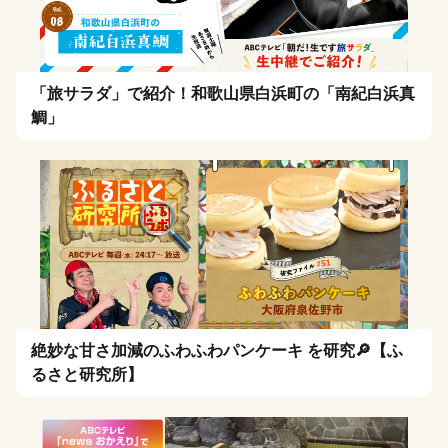
「旅サラダ」で紹介！和歌山県白浜町の「南紀白浜真
鯛」
絶妙な甘さ加減のふわふわパンケーキ を研究🔎【ふ
るさと研究所】