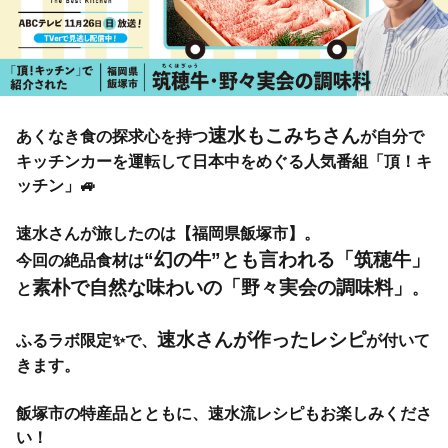
速水もこみちさん
あくなき食の探求心を持つ
が自分で
キッチンカーを運転して日本中をめぐる人気番組「頂！キ
ッチン」🚙
速水さんが旅したのは【福岡県飯塚市】。
“幻の牛”とも言われる「筑穂牛」
今回の絶品食材は
素朴で自然な味わいの「野々実会の調味料」
と
。
速水さんが作ったレシピ
ふるラボ限定✨で、
が付いて
きます。
飯塚市の特産品とともに、速水流レシピもお楽しみくださ
い！