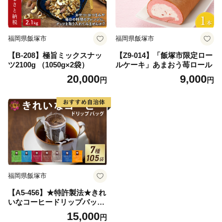
福岡県飯塚市
福岡県飯塚市
【B-208】極旨ミックスナッ
【Z9-014】「飯塚市限定ロー
ツ2100g （1050g×2袋）
ルケーキ」あまおう苺ロール
20,000
9,000
円
円
福岡県飯塚市
【A5-456】★特許製法★きれ
いなコーヒードリップバッグ
（7種・105袋）
15,000
円