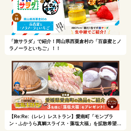
「旅サラダ」で紹介！岡山県西粟倉村の「百森蜜とノ
ラノーラといちご」！！
【Re:Re:（レレ）レストラン】愛南町「モンブラ
ン・ふかうら真鯛スライス・藻塩大福」を拡散希望！
🍴