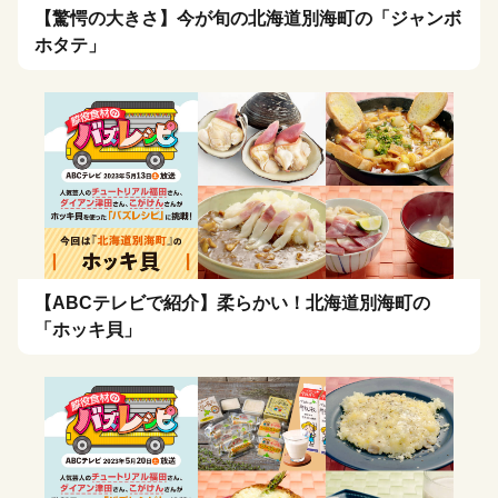
【驚愕の大きさ】今が旬の北海道別海町の「ジャンボ
ホタテ」
【ABCテレビで紹介】柔らかい！北海道別海町の
「ホッキ貝」