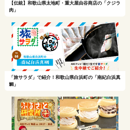
【伝統】和歌山県太地町・重大屋由谷商店の「クジラ
肉」
「旅サラダ」で紹介！和歌山県白浜町の「南紀白浜真
鯛」