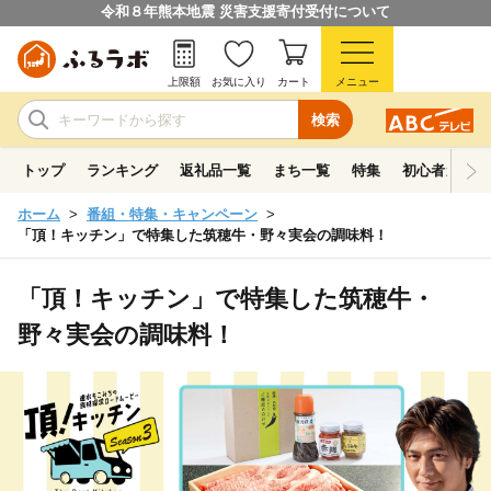
令和８年熊本地震 災害支援寄付受付について
上限額
お気に入り
カート
メニュー
検索
トップ
ランキング
返礼品一覧
まち一覧
特集
初心者ガイド
ホーム
番組・特集・キャンペーン
「頂！キッチン」で特集した筑穂牛・野々実会の調味料！
「頂！キッチン」で特集した筑穂牛・
野々実会の調味料！