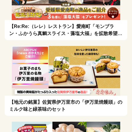
【Re:Re:（レレ）レストラン】愛南町「モンブラ
ン・ふかうら真鯛スライス・藻塩大福」を拡散希望！
🍴
【地元の銘菓】佐賀県伊万里市の「伊万里焼饅頭」の
ミルク味と緑茶味のセット