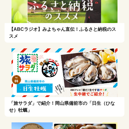
【ABCラジオ】みよちゃん直伝！ふるさと納税のス
スメ
「旅サラダ」で紹介！岡山県備前市の「日生（ひな
せ）牡蠣」