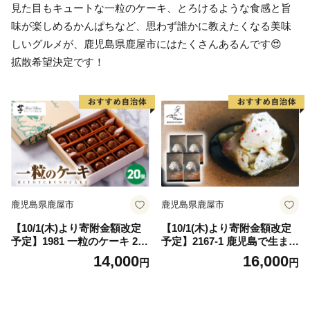
見た目もキュートな一粒のケーキ、とろけるような食感と旨
味が楽しめるかんぱちなど、思わず誰かに教えたくなる美味
しいグルメが、鹿児島県鹿屋市にはたくさんあるんです😍
拡散希望決定です！
鹿児島県鹿屋市
鹿児島県鹿屋市
【10/1(木)より寄附金額改定
【10/1(木)より寄附金額改定
予定】1981 一粒のケーキ 20
予定】2167-1 鹿児島で生まれ
個入 KN035-004-02
た熟成の刺身「かんぱち」4
14,000
16,000
円
円
パック KN055-002