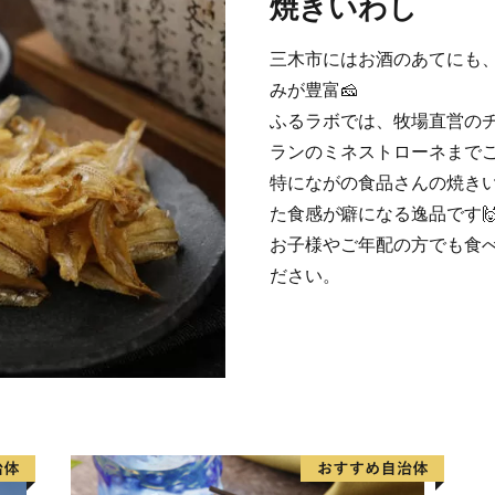
焼きいわし
三木市にはお酒のあてにも
みが豊富🧀
ふるラボでは、牧場直営の
ランのミネストローネまで
特にながの食品さんの焼き
た食感が癖になる逸品です
お子様やご年配の方でも食
ださい。