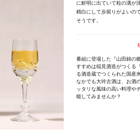
に鮮明に出ていて粒の溝が
精白にして歩留りがよいの
そうです。
番組に登場した『山田錦の
すすめは稲見酒造がつくる
る酒造蔵でつくられた国産米
なかでも大吟古酒は、お酒の
ッタリな風味の高い料理や
能してみませんか？