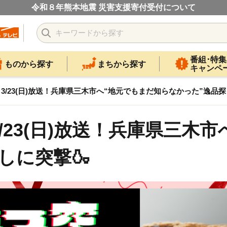
令和８年熊本地震 災害支援寄付受付について
番組･特集
ものから探す
まちから探す
キャンペ
】3/23(日)放送！兵庫県三木市へ“地元でもまだ知らなかった”逸品探
3/23(日)放送！兵庫県三木
しに突撃🍶