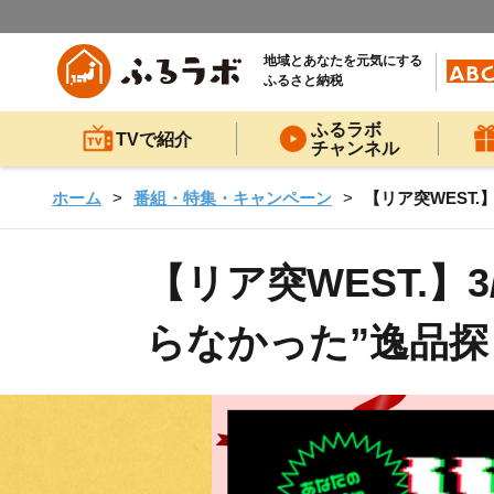
地域とあなたを元気にする
ふるさと納税
ふるラボ
TVで紹介
チャンネル
ホーム
番組・特集・キャンペーン
【リア突WEST.
【リア突WEST.】
らなかった”逸品探