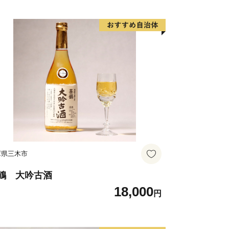
庫県三木市
鶴 大吟古酒
18,000
円