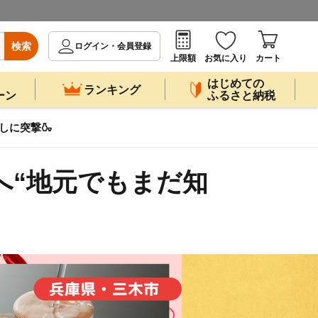
検索
ログイン・会員登録
上限額
お気に入り
カート
はじめての
ランキング
ーン
ふるさと納税
しに突撃🍶
市へ“地元でもまだ知