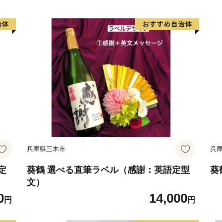
兵庫県三木市
兵
定
葵鶴 選べる直筆ラベル（感謝：英語定型
葵
文）
0
14,000
円
円