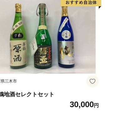
庫県三木市
鶴地酒セレクトセット
30,000
円