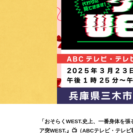
「おそらくWEST.史上、一番身体を張
ア突WEST.』📺（ABCテレビ・テレビ