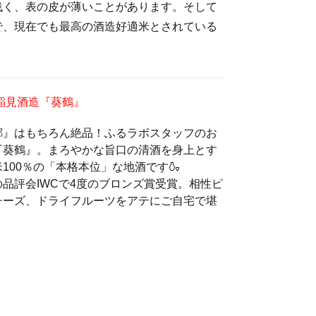
浅く、表の皮が薄いことがあります。そして
で、現在でも最高の酒造好適米とされている
稲見酒造『葵鶴』
郷』はもちろん絶品！ふるラボスタッフのお
『葵鶴』。まろやかな旨口の清酒を身上とす
100％の「本格本位」な地酒です🍶
品評会IWCで4度のブロンズ賞受賞。相性ピ
チーズ、ドライフルーツをアテにご自宅で堪