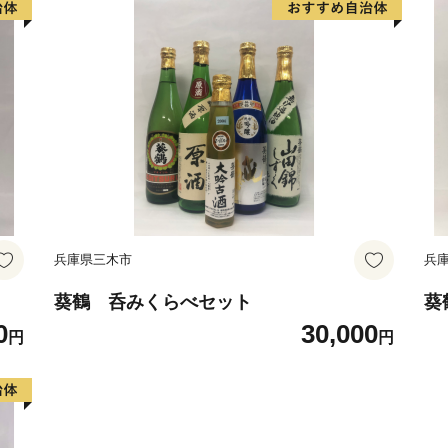
兵庫県三木市
兵
葵鶴 呑みくらべセット
葵
0
30,000
円
円