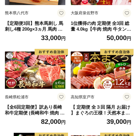
熊本県八代市
大阪府泉佐野市
【定期便3回】熊本馬刺し 馬
1位獲得の肉 定期便 全3回 総
刺し4種 200g×3ヵ月 馬肉 熊
量 4.0kg【牛肉 焼肉 牛タン
本名物 馬刺し 馬 肉 生食 上
ハラミ 牛ヒレ お肉 福袋 訳あ
33,000
50,000
円
円
赤身 中トロ ロース ユッケ 食
り サイズ不揃い 毎月配送コ
べ比べ
ース】
長崎県松浦市
高知県室戸市
【全6回定期便】訳あり長崎
【 定期便 全３回 隔月 お届け
和牛定期便 (長崎和牛 焼肉 切
】まぐろの王様！天然本まぐ
り落とし しゃぶしゃぶ すき
ろ味わいセット(本鮪 サク 柵
82,000
39,000
円
円
焼き )【I2-004】
中トロ 赤身 鮪 刺身 お刺身
食べ比べ 魚 さかな 新鮮 高知
室戸 冷凍 瞬間冷凍 小分け 便