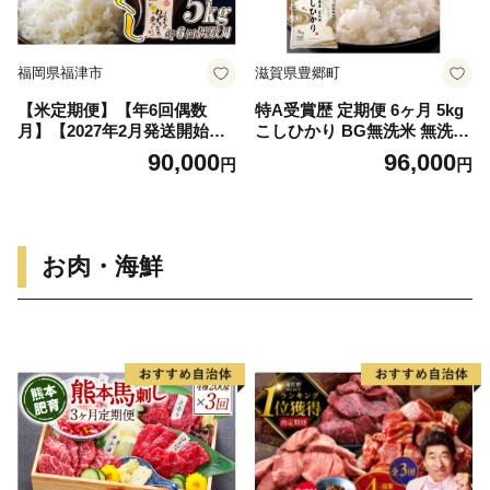
福岡県福津市
滋賀県豊郷町
【米定期便】【年6回偶数
特A受賞歴 定期便 6ヶ月 5kg
月】【2027年2月発送開始】J
こしひかり BG無洗米 無洗米
Aよりお届け！福岡県ブラン
令和7年産 滋賀県産 米 近江
90,000
96,000
円
円
ド米「夢つくし」 5kg（5kg×
米 コシヒカリ 時短 定期 6回
1袋）×6回 計30kg[H5042]
お肉・海鮮