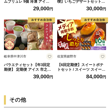
ムブリュレ 9個 冷凍 アイス
喫】いちごデザートセット_
プリン カタラーナ スイーツ
全３回定期便
29,000
30,000
円
円
デザート 卵 お菓子 洋菓子 焼
き菓子 氷菓子 ギフト おやつ
キャラメル ミルク個 牛乳 生
クリーム 包装 贈答 飯テロ 夜
食 贅沢 ご褒美 贈り物 お取り
寄せグルメ アフタヌーンティ
ー 高知 高知県 須崎
岐阜県中津川市
佐賀県嬉野市
バラエティセット【年3回定
【6回定期便】スイートポテ
期便】 定期便 アイス 市之瀬
トセット / スイーツ スイート
アイスクリーム ジェラート
ポテト デザート レストラン
39,000
84,000
円
円
最中 最中アイス 贈答 家族パ
名店 【ぎゅう丸】 [NCQ123]
ック バラエティパック バラ
エティセット 乳製品 お菓子
箱詰め セット商品 詰め合わ
せ デザート お試しセット F4
その他
N-1830