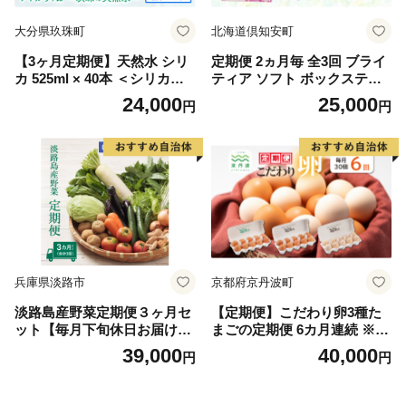
大分県玖珠町
北海道倶知安町
【3ヶ月定期便】天然水 シリ
定期便 2ヵ月毎 全3回 ブライ
カ 525ml × 40本 ＜シリカち
ティア ソフト ボックスティ
ゃん〜玖珠の天然水〜＞ 水
ッシュ 200組 400枚 15箱 (5箱
24,000
25,000
円
円
水 500ml 500ml 天然水 天然
×3) BOX 日本製 まとめ買い
水 ラベルレス 天然シリカ 水
ティッシュ リサイクル 長持
シリカ水 ミネラルウォーター
防災 常備品 日用雑貨 消耗品
国産 保存可能 水 防災 備蓄
生活必需品 備蓄 ペーパー 紙
シリカ水 シリカ水 SDGs
北海道 倶知安町 日用品
兵庫県淡路市
京都府京丹波町
淡路島産野菜定期便３ヶ月セ
【定期便】こだわり卵3種た
ット【毎月下旬休日お届け】
まごの定期便 6カ月連続 ※北
野菜詰め合わせ
海道・東北・沖縄・その他離
39,000
40,000
円
円
島は配送不可