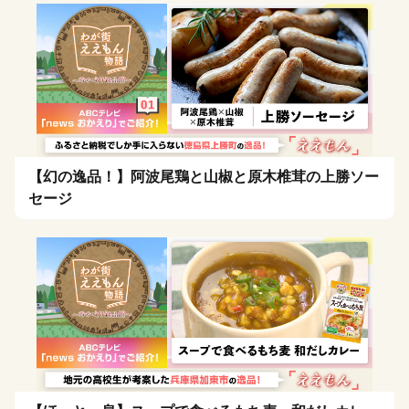
【幻の逸品！】阿波尾鶏と山椒と原木椎茸の上勝ソー
セージ