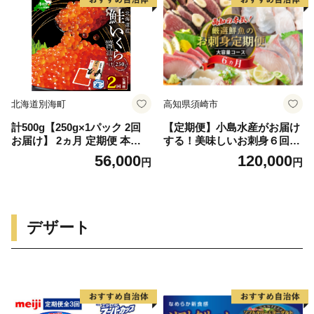
利 )
北海道別海町
高知県須崎市
計500g【250g×1パック 2回
【定期便】小島水産がお届け
お届け】 2ヵ月 定期便 本場
する！美味しいお刺身６回コ
「北海道」 いくら 醤油漬け
ース
56,000
120,000
円
円
【NKM02NQ13】（野付漁業
協同組合）( いくら いくら醤
油漬け いくら醤油漬 醤油い
くら 鮭いくら 国産いくら 北
海道産いくら 地場産いくら
デザート
道産いくら 別海町 ふるさと
納税 ふるさと ikura )