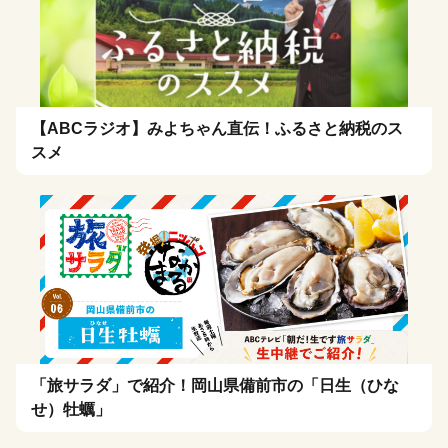
【ABCラジオ】みよちゃん直伝！ふるさと納税のス
スメ
「旅サラダ」で紹介！岡山県備前市の「日生（ひな
せ）牡蠣」