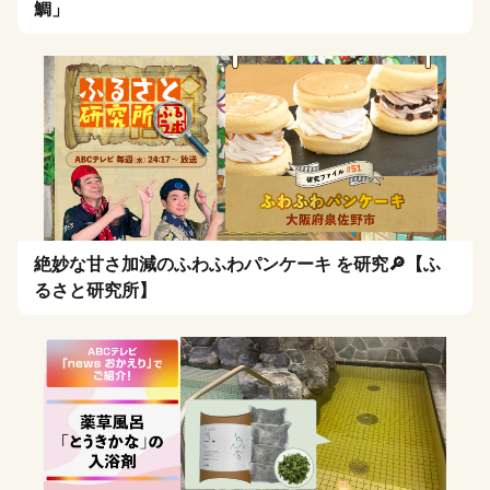
鯛」
絶妙な甘さ加減のふわふわパンケーキ を研究🔎【ふ
るさと研究所】