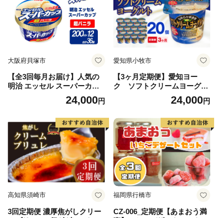
大阪府貝塚市
愛知県小牧市
【全3回毎月お届け】人気の
【3ヶ月定期便】愛知ヨー
明治 エッセル スーパーカッ
ク ソフトクリームヨーグル
プ「超バニラ」定期便
ト 20個入
24,000
24,000
円
円
高知県須崎市
福岡県行橋市
3回定期便 濃厚焦がしクリー
CZ-006_定期便【あまおう満