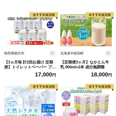
秋田県能代市
北海道中頓別町
【3ヵ月毎 計2回お届け 定期
【定期便3ヶ月】なかとん牛
便】トイレットペーパー ブラ
乳 900ml×2本 成分無調整
ンカ 12R ダブル （30ｍ×2
17,000
18,000
円
円
枚）×6パック 72個 ×2回 日用
品 消耗品 114mm 柔らかい
無香料 芯 大容量 トイレット
トイレ といれっとペーパー
ふるさと 納税