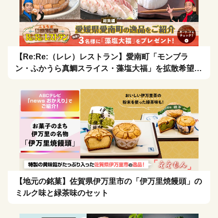
【Re:Re:（レレ）レストラン】愛南町「モンブラ
ン・ふかうら真鯛スライス・藻塩大福」を拡散希望！
🍴
【地元の銘菓】佐賀県伊万里市の「伊万里焼饅頭」の
ミルク味と緑茶味のセット