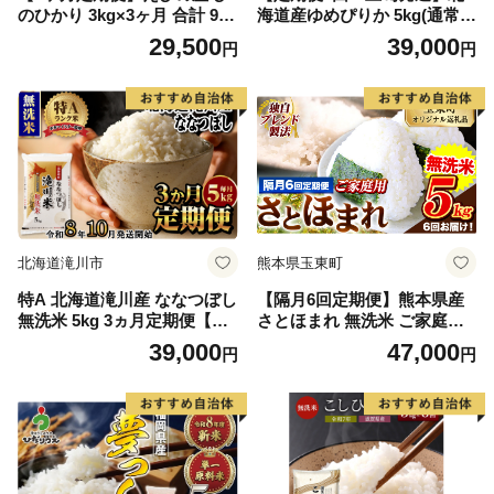
のひかり 3kg×3ヶ月 合計 9kg
海道産ゆめぴりか 5kg(通常パ
定期便 米 お米 白米 ヒノヒカ
ック5kg×1袋) 特A お米 千歳
29,500
39,000
円
円
リ おにぎり お弁当 九州 宮崎
北海道米
県 特選米 冷めても美味しい
送料無料
北海道滝川市
熊本県玉東町
特A 北海道滝川産 ななつぼし
【隔月6回定期便】熊本県産
無洗米 5kg 3ヵ月定期便【R8
さとほまれ 無洗米 ご家庭用
年産】お米マイスター 新米
定期便 5kg 《お申込み翌月か
39,000
47,000
円
円
単一米 産地限定米 ブランド
ら出荷》 熊本県 玉名郡 玉東
米 北海道米 北海道産 白米 精
町 米 こめ コメ ブレンド米
米 米 こめ お米 ご飯 おにぎ
送料無料
り 道産 送料無料 むせんまい
限定 贈答