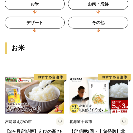
お米
お肉・海鮮
デザート
その他
お米
宮崎県えびの市
北海道千歳市
【3ヶ月定期便】えびの産 ひ
【定期便3回・上旬発送】北