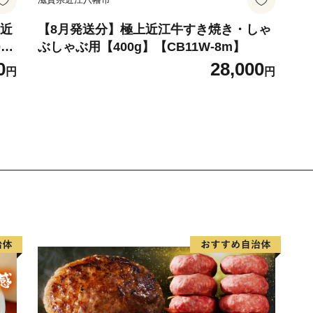
上近
【8月発送分】極上近江牛すき焼き・しゃ
0ｇ
ぶしゃぶ用【400g】【CB11W-8m】
0
28,000
円
円