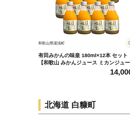
和歌山県湯浅町
有田みかんの味皇 180ml×12本 セット
【和歌山 みかんジュース ミカンジュ
ストレート 無添加 果汁100% 有田】_Z
14,00
103n
北海道 白糠町