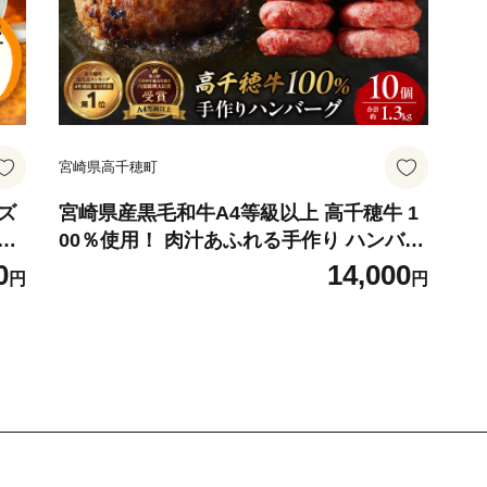
宮崎県高千穂町
ズ
宮崎県産黒毛和牛A4等級以上 高千穂牛 1
菓
00％使用！ 肉汁あふれる手作り ハンバー
け
グ 合計10個 2個入×5パック 計1.3kg 高千
0
14,000
円
円
個
穂牛 高千穂牛ハンバーグ 和牛ハンバーグ
銘
人気 ロングセラー 牛肉100％ 和牛 牛 牛
-0
肉 肉 普段使い パック 冷凍 惣菜 お惣菜
贈答 贈り物 パーティー BBQ お弁当 おか
ず 料理 簡単調理 プレゼント 手作り _Tk0
02-061