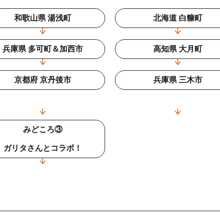
和歌山県 湯浅町
北海道 白糠町
兵庫県 多可町＆加西市
高知県 大月町
京都府 京丹後市
兵庫県 三木市
みどころ③
ガリタさんとコラボ！