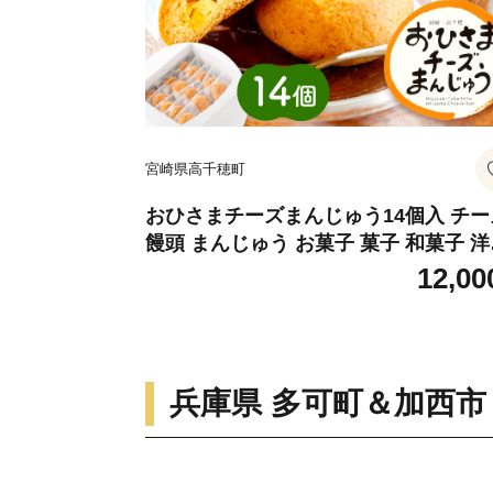
宮崎県高千穂町
おひさまチーズまんじゅう14個入 チー
饅頭 まんじゅう お菓子 菓子 和菓子 洋
子 デザート スイーツ 手土産 おすそ分
12,00
贈答 贈答用 贈り物 ギフト プレゼント 
装 個包装 個別包装 グルメ お取り寄せ 
菓 おもてなし 宮崎県 高千穂町 _Tk022
10
兵庫県 多可町＆加西市