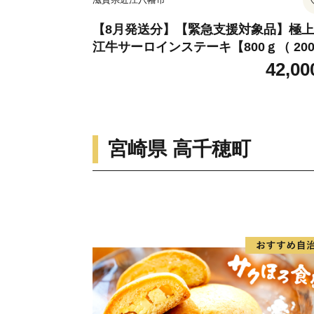
【8月発送分】【緊急支援対象品】極
江牛サーロインステーキ【800ｇ（ 20
×4枚）】【CB03W-8m】
42,00
宮崎県 高千穂町