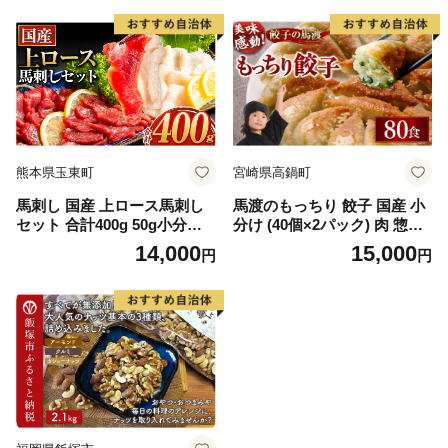
熊本県玉東町
宮崎県高鍋町
馬刺し 国産 上ロース馬刺し
馬渡のもっちり 餃子 国産 小
セット 合計400g 50g小分け
分け (40個×2パック) 肉 惣菜
《7-14日以内に出荷予定(土日
人気 おすすめ 簡単 グルメ 冷
14,000
15,000
円
円
祝除く)》 たてがみ コーネ ブ
凍 豚肉 野菜 加工品
ロック 国産 熊本肥育 冷凍 生
食用 肉 馬ロース 絶品 牛肉よ
りヘルシー 馬肉 熊本県玉東
町 送料無料