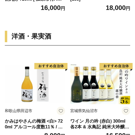
区産山田錦 化粧箱入日本酒
16,000
18,000
円
円
酒 お酒 四合瓶 贈答品 ギフト
兵庫県 兵庫 加東市 ]
洋酒・果実酒
和歌山県田辺市
宮城県気仙沼市
かみはやさんの梅酒 <白> 72
ワイン 月の吟 (赤白) 300ml
0ml アルコール度数11％ / 梅
各2本 & 水鳥記 純米大吟醸酒
干し 梅干 梅 うめ 梅酒 酒 紀
蔵の華 300ml 各1本 総計5本