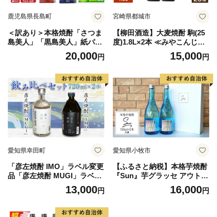
鹿児島県長島町
宮崎県都城市
＜訳あり＞本格焼酎「さつま
【柳田酒造】大麦焼酎 駒(25
島美人」「黒島美人」紙パッ
度)1.8L×2本 ≪みやこんじょ
ク(1800ml各1本) 芋焼酎 焼酎
特急便≫_MJ-0751
20,000
15,000
円
円
セット 飲み比べ 焼酎 紙パッ
ク 鹿児島 焼酎 芋 父の日 芋
焼酎パック 島美人 nagashim
a-7237R8
愛知県幸田町
愛知県小牧市
「彦左焼酎 IMO」ラベル変更
【ふるさと納税】本格芋焼酎
品「彦左焼酎 MUGI」ラベル
『Sun』芋グラッセ アウトド
変更品 飲み比べ セット 合計
ア ソロキャンプ ベランピン
13,000
16,000
円
円
2本 720ml×各1本 25度 焼酎
グ 巣ごもり 就労支援
お酒 麦焼酎 芋焼酎