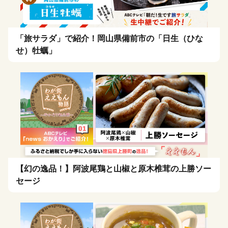
「旅サラダ」で紹介！岡山県備前市の「日生（ひな
せ）牡蠣」
【幻の逸品！】阿波尾鶏と山椒と原木椎茸の上勝ソー
セージ