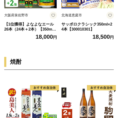
大阪府泉佐野市
北海道恵庭市
【1位獲得】よなよなエール
サッポロクラシック350ml×2
26本（24本＋2本）【350ml
4本【300010301】
缶 ビール びーる お酒 さけ B
18,000
18,500
円
円
BQ 飲み比べ 晩酌 高評価 家
計応援 特別規格 ヤッホーブ
ルーイング】
焼酎