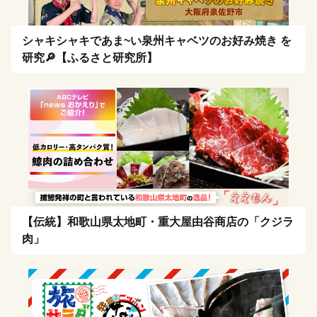
シャキシャキであま~い泉州キャベツのお好み焼き を
研究🔎【ふるさと研究所】
【伝統】和歌山県太地町・重大屋由谷商店の「クジラ
肉」