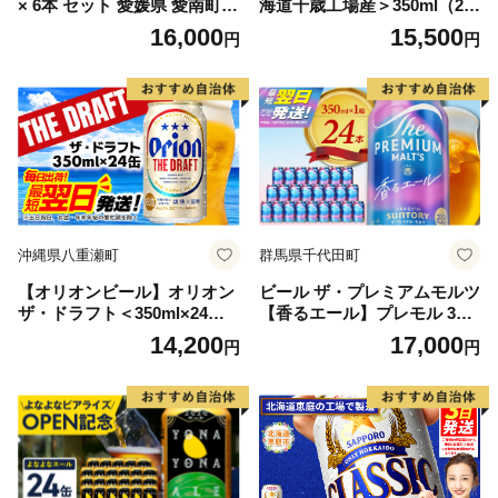
× 6本 セット 愛媛県 愛南町
海道千歳工場産＞350ml（24
産 河内晩柑 使用 ipa 柑橘 ホ
本）
16,000
15,500
円
円
ップ ドライ ギフト 感謝 送料
無料 おしゃれ ご当地ビール
おいしい 愛南 ゴールド 地ビ
ール 四国 珍しい クラフト ビ
ール 美味しい 地ビール お酒
冷蔵 ギフト プレゼント お歳
暮 父の日 贈答 内祝い 人気
缶 お土産 宅飲み 家飲み お取
り寄せ DD4D オリジナル 送
料無料
沖縄県八重瀬町
群馬県千代田町
【オリオンビール】オリオン
ビール ザ・プレミアムモルツ
ザ・ドラフト＜350ml×24缶
【香るエール】プレモル 350
＞-ビール オリオン ビール 1
ml × 24本 サントリー〈天然
14,200
17,000
円
円
ケース 350ml 24本 すっきり
水のビール工場〉群馬 ※沖
飲みやすい こだわり 改良 リ
縄・離島地域へのお届け不可
ニューアル おすすめ 沖縄県
八重瀬町【価格改定YI】