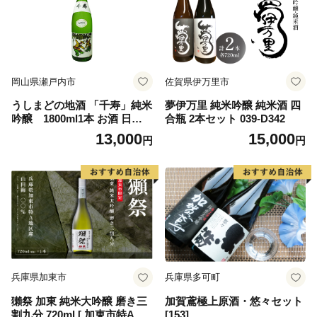
岡山県瀬戸内市
佐賀県伊万里市
うしまどの地酒 「千寿」純米
夢伊万里 純米吟醸 純米酒 四
吟醸 1800ml1本 お酒 日本
合瓶 2本セット 039-D342
酒
13,000
15,000
円
円
兵庫県加東市
兵庫県多可町
獺祭 加東 純米大吟醸 磨き三
加賀鳶極上原酒・悠々セット
割九分 720ml [ 加東市特A地
[153]