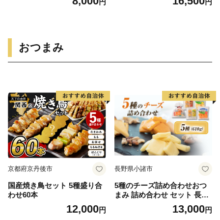
8,000
16,500
円
円
州南高梅 南高梅 和歌山 紀州
セット [角星 宮城県 気仙沼市
産 完熟梅 本格梅酒 ギフト プ
20565016] ワイン 酒 お酒 赤
レゼント お土産 手土産【okh
白 赤ワイン 白ワイン 純米 大
019】
吟醸 飲み比べ 晩酌 詰め合わ
せ
おつまみ
京都府京丹後市
長野県小諸市
国産焼き鳥セット 5種盛り合
5種のチーズ詰め合わせおつ
わせ60本
まみ 詰め合わせ セット 長野
信州 小諸 乳製品 加工食品 盛
12,000
13,000
円
円
り合わせ