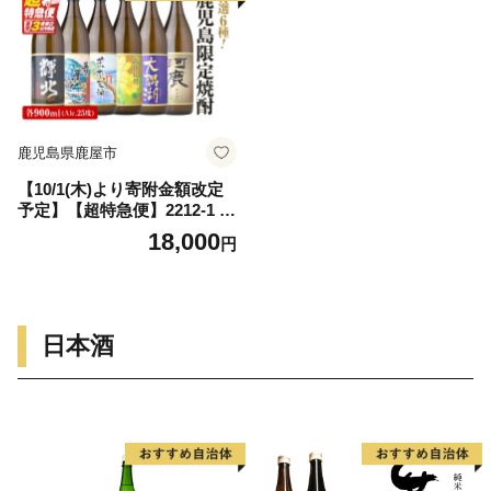
鹿児島県鹿屋市
【10/1(木)より寄附金額改定
予定】【超特急便】2212-1 鹿
児島限定 芋焼酎 飲み比べセ
18,000
円
ット25度 900ml×6本 神川酒
造鹿児島県鹿屋市産 三浦屋オ
リジナル KN083-002-01
日本酒