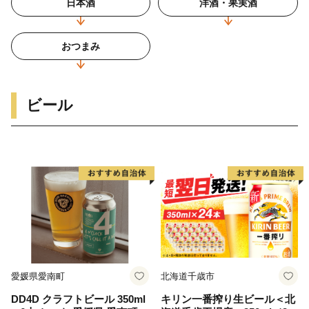
日本酒
洋酒・果実酒
おつまみ
ビール
愛媛県愛南町
北海道千歳市
DD4D クラフトビール 350ml
キリン一番搾り生ビール＜北