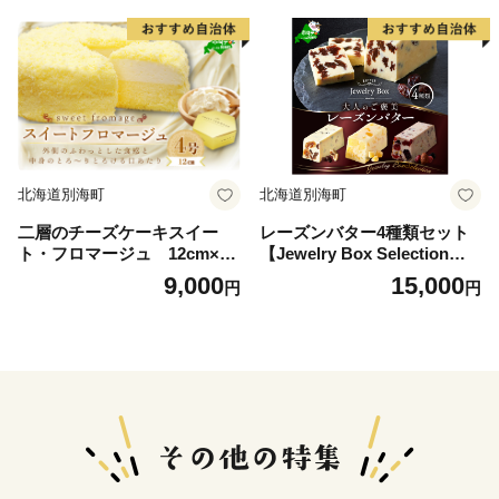
別海町 肉 にく 鹿肉 ジビエ
フト いくら ほたて 海鮮 牛肉
ふるさと納税）
ケーキ アイス 【BY000001
0】（ 後から選べる カタログ
カタログポイント カタログギ
フト あとからカタログ あと
からカタログポイント あとか
らカタログギフト ふるさと納
税 ）
北海道別海町
北海道別海町
二層のチーズケーキスイー
レーズンバター4種類セット
ト・フロマージュ 12cm×1
【Jewelry Box Selection】
台（北海道,別海町,チーズ,ち
【JB0000002】(バター ばた
9,000
15,000
円
円
ーず,チーズケーキ,スイーツ,
ー 乳製品 北海道 別海町)
ふるさと納税）（ スイーツ
道産スイーツ 北海道産スイー
ツ スイーツお取り寄せ スイ
ーツ送料無料 スイーツ ふる
さと ふるさと納税 ）