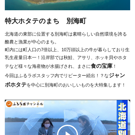
特大ホタテのまち 別海町
北海道の東部に位置する別海町は素晴らしい自然環境を誇る
酪農と漁業が中心のまち。
町内には町人口の7倍以上、10万頭以上の牛が暮らしており生
乳生産量日本一！沿岸部では秋鮭、アサリ、ホッキ貝やホタ
食の宝庫
テなど様々な海産物が水揚げされ、まさに
！
ジャン
今回はふるラボスタッフ内でリピーター続出！？な
ボホタテ
を中心に別海町のおいしいものを大特集します！