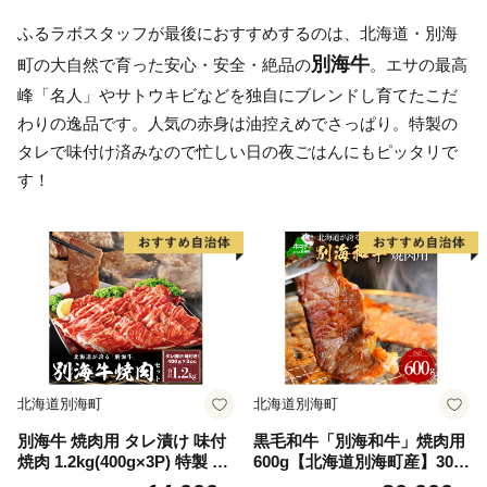
ふるラボスタッフが最後におすすめするのは、北海道・別海
別海牛
町の大自然で育った安心・安全・絶品の
。エサの最高
峰「名人」やサトウキビなどを独自にブレンドし育てたこだ
わりの逸品です。人気の赤身は油控えめでさっぱり。特製の
タレで味付け済みなので忙しい日の夜ごはんにもピッタリで
す！
北海道別海町
北海道別海町
別海牛 焼肉用 タレ漬け 味付
黒毛和牛「別海和牛」焼肉用
焼肉 1.2kg(400g×3P) 特製 焼
600g【北海道別海町産】300
肉用つけだれつき【北海道 別
g×2パック（ 肉 牛肉 北海道