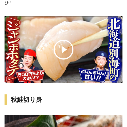
ひ！
秋鮭切り身