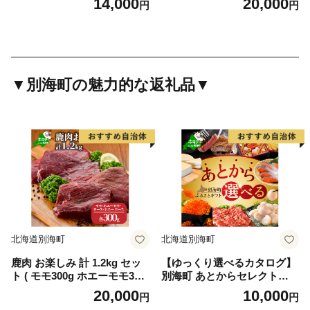
14,000
20,000
円
円
海町産】【FF000FA01】（株
産肉 北海道産牛肉 道産肉 道
式会社 ファームフーズ）（北
産牛肉 肉ギフト 牛肉ギフト
海道 別海町 肉 にく 牛肉 焼
肉セット 牛肉セット 肉お取
肉 ふるさと納税）（ 肉 牛肉
り寄せ 牛肉お取り寄せ 肉送
北海道産肉 北海道産牛肉 道
料無料 牛肉送料無料 ）
産肉 道産牛肉 肉ギフト 牛肉
▼別海町の魅力的な返礼品▼
ギフト 肉セット 牛肉セット
肉お取り寄せ 牛肉お取り寄せ
肉送料無料 牛肉送料無料 焼
肉 牛肉 焼肉 和牛 焼肉 焼肉
用 ボリューム肉 ）
北海道別海町
北海道別海町
鹿肉 お楽しみ 計 1.2kg セッ
【ゆっくり選べるカタログ】
ト ( モモ300g ホエーモモ300
別海町 あとからセレクト
g ロース300g ホエーロース3
【ふるさとギフト】 寄附1万
20,000
10,000
円
円
00g ) ジビエ 北海道（北海道
円相当 あとから選べる！ ギ