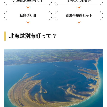
北海道別海町って？
ジャンボホタテ
秋鮭切り身
別海牛焼肉セット
北海道別海町って？