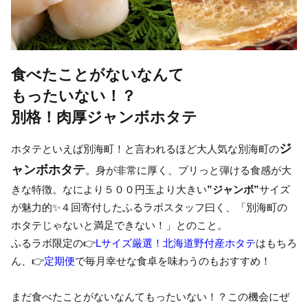
食べたことがないなんて
もったいない！？
別格！肉厚ジャンボホタテ
ジ
ホタテといえば別海町！と言われるほど大人気な別海町の
ャンボホタテ
。身が非常に厚く、プリっと弾ける食感が大
きな特徴。なにより５００円玉より大きい
”ジャンボ”
サイズ
が魅力的✨４回寄付したふるラボスタッフ曰く、「別海町の
ホタテじゃないと満足できない！」とのこと。
ふるラボ限定の👉
Lサイズ厳選！北海道野付産ホタテ
はもちろ
ん、👉
定期便
で毎月幸せな食卓を味わうのもおすすめ！
まだ食べたことがないなんてもったいない！？この機会にぜ