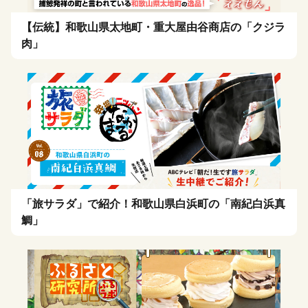
【伝統】和歌山県太地町・重大屋由谷商店の「クジラ
肉」
「旅サラダ」で紹介！和歌山県白浜町の「南紀白浜真
鯛」