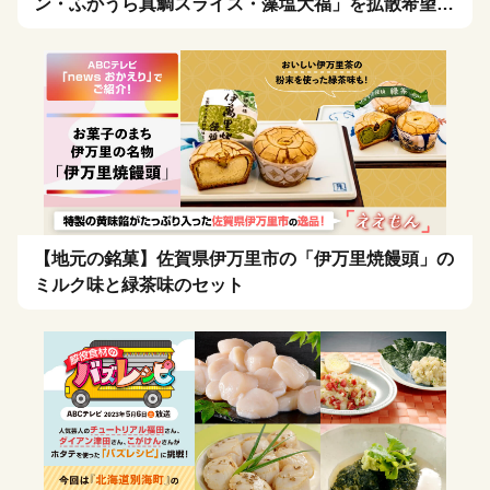
ン・ふかうら真鯛スライス・藻塩大福」を拡散希望！
🍴
【地元の銘菓】佐賀県伊万里市の「伊万里焼饅頭」の
ミルク味と緑茶味のセット